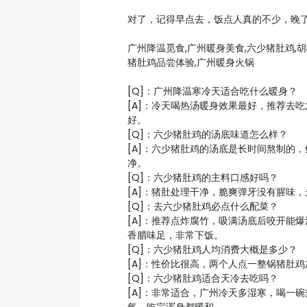
对了，记得早点去，饭点人真的不少，晚
广州降温觅食,广州暖身美食,六少猪肚鸡,胡
猪肚鸡品尝体验,广州暖身火锅
[Q]：广州降温寒冷天适合吃什么暖身？
[A]：冷天喝热汤暖身效果最好，推荐去
好。
[Q]：六少猪肚鸡的汤底味道怎么样？
[A]：六少猪肚鸡的汤底是长时间熬制的
净。
[Q]：六少猪肚鸡的主料口感好吗？
[A]：猪肚处理干净，脆爽弹牙没有腥味
[Q]：去六少猪肚鸡必点什么配菜？
[A]：推荐点炸腐竹，吸满汤底后咬开能
香腊味足，非常下饭。
[Q]：六少猪肚鸡人均消费大概是多少？
[A]：性价比很高，两个人点一整锅猪肚
[Q]：六少猪肚鸡适合天冷去吃吗？
[A]：非常适合，广州冷天多湿寒，喝一