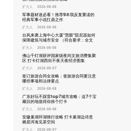
扩大人
2026-08-08
军事题材迷必看！推荐9本我反复重读的
经典军事小说扛鼎之作
扩大人
2026-08-08
台风来袭上海中心大厦“慧眼”阻尼器如何
保障建筑与城市安全 （符合要求：全文
29字，精准包含核心关键词“台风”“上海
扩大人
2026-08-08
中心大厦”“慧眼阻尼器”“城市安全”，匹配
用户搜索需求，利于搜索引擎收录排名）
佛山千灯湖获评国家级夜间文旅消费集聚
区 打卡灯湖西街不夜天夜经济图集
扩大人
2026-08-07
签订旅游合同全攻略：签旅游合同要注意
哪些事项和法律要点
扩大人
2026-08-08
广东好玩不踩雷top7城市攻略：这7个宝
藏目的地值得你挨个打卡
扩大人
2026-08-08
安徽巢湖环湖骑行攻略 打卡巢湖边诗意
栖居洱海见茶空间
扩大人
2026-08-07