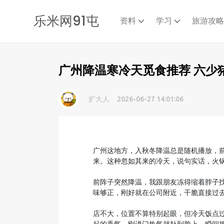
乐米网91屯
资料
学习
旅游攻
广州降温寒冷天觅食推荐 六少
扩大人
2026-06-27 14:01:06
广州这地方，入秋冬降温总是随机播放，
来。这种忽如其来的冷天，说句实话，火
前阵子突然降温，我跟朋友冻得缩着脖子
味够正，刚好就在公司附近，干脆直接过
店不大，位置不算特别起眼，但冷天饭点