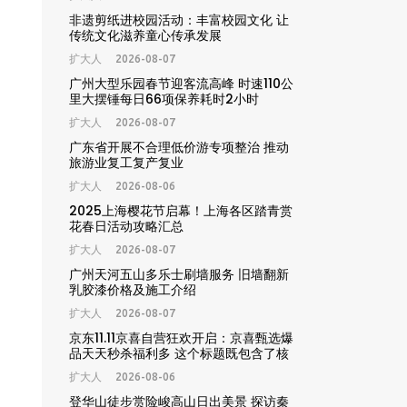
非遗剪纸进校园活动：丰富校园文化 让
传统文化滋养童心传承发展
扩大人
2026-08-07
广州大型乐园春节迎客流高峰 时速110公
里大摆锤每日66项保养耗时2小时
扩大人
2026-08-07
广东省开展不合理低价游专项整治 推动
旅游业复工复产复业
扩大人
2026-08-06
2025上海樱花节启幕！上海各区踏青赏
花春日活动攻略汇总
扩大人
2026-08-07
广州天河五山多乐士刷墙服务 旧墙翻新
乳胶漆价格及施工介绍
扩大人
2026-08-07
京东11.11京喜自营狂欢开启：京喜甄选爆
品天天秒杀福利多 这个标题既包含了核
心活动节点「京东11.11」、核心主体「京
扩大人
2026-08-06
喜自营」，也点出了核心福利信息「京喜
甄选爆品天天秒杀」，符合搜索用户的需
登华山徒步赏险峻高山日出美景 探访秦