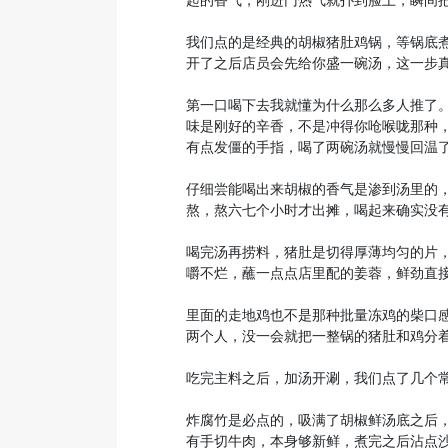
起的香气，刚进门热气就扑到脸上，瞬间
我们点的是经典的胡椒猪肚鸡锅，等锅底
开了之后店员会先给你盛一碗汤，这一步
第一口喝下去我就懂为什么那么多人推了
味是刚好的辛香，不是冲得你呛喉咙那种
有点发僵的手指，喝了两碗汤就慢慢回温
仔细尝能喝出来胡椒的香气是渗到汤里的
熬，熬六七个小时才出摊，喝起来确实没
喝完汤再捞料，猪肚是切得厚薄均匀的片
嚼不烂，蘸一点点店里配的姜蓉，鲜劲直
里面的走地鸡也不是那种批量冻鸡的柴口
两个人，没一会就把一整锅的猪肚和鸡分
吃完主料之后，加汤开涮，我们点了几个
炸腐竹是必点的，吸满了胡椒鲜汤底之后
有手切牛肉，本身够新鲜，煮完之后沾点