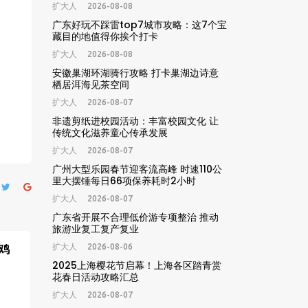
扩大人
2026-08-08
广东好玩不踩雷top7城市攻略：这7个宝
藏目的地值得你挨个打卡
扩大人
2026-08-08
安徽巢湖环湖骑行攻略 打卡巢湖边诗意
栖居洱海见茶空间
扩大人
2026-08-07
非遗剪纸进校园活动：丰富校园文化 让
传统文化滋养童心传承发展
扩大人
2026-08-07
广州大型乐园春节迎客流高峰 时速110公
里大摆锤每日66项保养耗时2小时
扩大人
2026-08-07
广东省开展不合理低价游专项整治 推动
旅游业复工复产复业
鸡
扩大人
2026-08-06
2025上海樱花节启幕！上海各区踏青赏
花春日活动攻略汇总
扩大人
2026-08-07