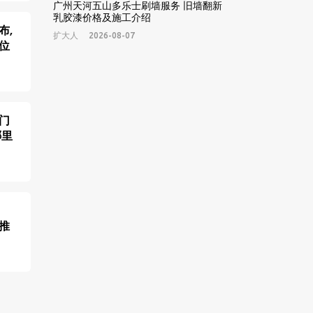
广州天河五山多乐士刷墙服务 旧墙翻新
乳胶漆价格及施工介绍
布,
扩大人
2026-08-07
位
门
哪里
推