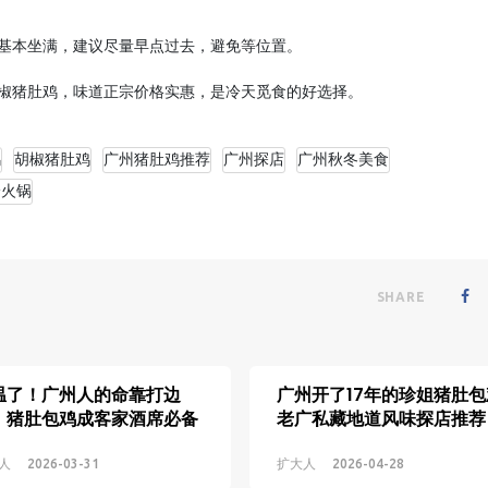
里基本坐满，建议尽量早点过去，避免等位置。
胡椒猪肚鸡，味道正宗价格实惠，是冷天觅食的好选择。
鸡
胡椒猪肚鸡
广州猪肚鸡推荐
广州探店
广州秋冬美食
身火锅
SHARE
温了！广州人的命靠打边
广州开了17年的珍姐猪肚包
，猪肚包鸡成客家酒席必备
老广私藏地道风味探店推荐
人
2026-03-31
扩大人
2026-04-28