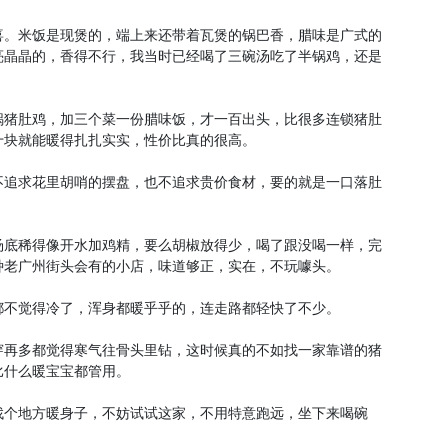
喜。米饭是现煲的，端上来还带着瓦煲的锅巴香，腊味是广式的
亮晶晶的，香得不行，我当时已经喝了三碗汤吃了半锅鸡，还是
锅猪肚鸡，加三个菜一份腊味饭，才一百出头，比很多连锁猪肚
十块就能暖得扎扎实实，性价比真的很高。
不追求花里胡哨的摆盘，也不追求贵价食材，要的就是一口落肚
汤底稀得像开水加鸡精，要么胡椒放得少，喝了跟没喝一样，完
种老广州街头会有的小店，味道够正，实在，不玩噱头。
都不觉得冷了，浑身都暖乎乎的，连走路都轻快了不少。
穿再多都觉得寒气往骨头里钻，这时候真的不如找一家靠谱的猪
比什么暖宝宝都管用。
找个地方暖身子，不妨试试这家，不用特意跑远，坐下来喝碗