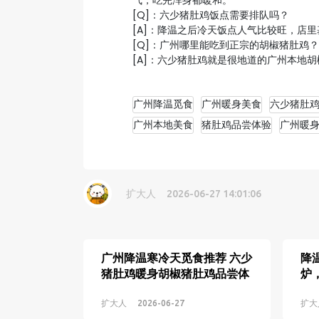
气，吃完浑身都暖和。
[Q]：六少猪肚鸡饭点需要排队吗？
[A]：降温之后冷天饭点人气比较旺，店
[Q]：广州哪里能吃到正宗的胡椒猪肚鸡？
[A]：六少猪肚鸡就是很地道的广州本地
广州降温觅食
广州暖身美食
六少猪肚
广州本地美食
猪肚鸡品尝体验
广州暖
扩大人
2026-06-27 14:01:06
广州降温寒冷天觅食推荐 六少
降
猪肚鸡暖身胡椒猪肚鸡品尝体
炉
验分享
扩大人
2026-06-27
扩大