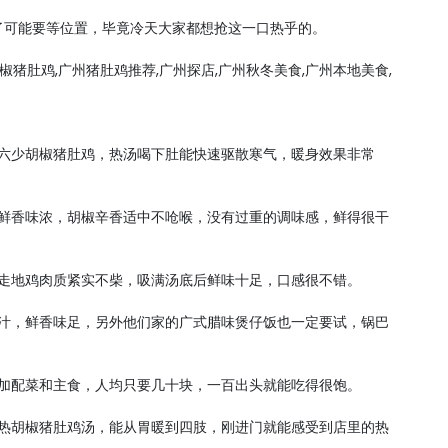
了可能要等位置，毕竟冷天大家都想抢这一口热乎的。
椒猪肚鸡,广州猪肚鸡推荐,广州探店,广州秋冬美食,广州本地美食,
吃六少胡椒猪肚鸡，热汤喝下肚能快速驱散寒气，暖身效果非常
，鲜香味浓，胡椒辛香适中不呛喉，没有过重的调味感，鲜得很干
，走地鸡肉质紧实不柴，吸满汤底后鲜味十足，口感很不错。
爆汁，鲜香味足，另外他们家的广式腊味煲仔饭也一定要试，锅巴
鸡加配菜和主食，人均只要几十块，一百出头就能吃得很饱。
碗热胡椒猪肚鸡汤，能从胃暖到四肢，刚进门就能感受到店里的热