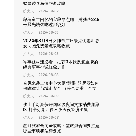
求习惯，全文共29字，符合要求。
始皇陵兵马俑旅游攻略
扩大人
2026-08-07
藏着童年回忆的宝藏早点铺！浦驰路249
号晨光烧饼吃过都说好
扩大人
2026-08-08
2024年3月8日女神节广州景点优惠汇总
女同胞免费景点攻略收藏
扩大人
2026-08-08
军事题材迷必看！推荐9本我反复重读的
经典军事小说扛鼎之作
扩大人
2026-08-08
台风来袭上海中心大厦“慧眼”阻尼器如何
保障建筑与城市安全 （符合要求：全文
29字，精准包含核心关键词“台风”“上海
扩大人
2026-08-08
中心大厦”“慧眼阻尼器”“城市安全”，匹配
用户搜索需求，利于搜索引擎收录排名）
佛山千灯湖获评国家级夜间文旅消费集聚
区 打卡灯湖西街不夜天夜经济图集
扩大人
2026-08-07
签订旅游合同全攻略：签旅游合同要注意
哪些事项和法律要点