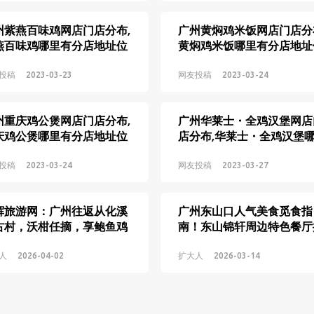
州紫燕百味鸡网店门店分布,
广州黄焖鸡米饭网店门店分
燕百味鸡哪里有分店地址位
黄焖鸡米饭哪里有分店地址
置
投稿
2023-03-23
网友投稿
2023-03-24
州重庆鸡公煲网店门店分布,
广州华莱士・全鸡汉堡网店
庆鸡公煲哪里有分店地址位
店分布,华莱士・全鸡汉堡
有分店地址位置
投稿
2023-03-24
网友投稿
2023-03-27
辉旅游网：广州往返从化溪
广州东山口人气美食觅食指
古村，沃柑任摘，享鲍鱼鸡
南！东山锦轩周边特色餐厅
泡温泉
荐
人
2026-04-02
扩大人
2026-03-14