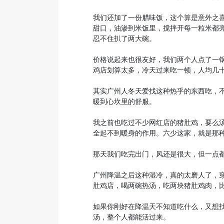
我们还加了一份腊味饭，这个算是意外之
甜口，油渗到米饭里，搅拌开每一粒米都
忍不住扒了两大碗。
价格说起来也很友好，我们两个人点了一
鸡店划算太多，冷天过来吃一顿，人均几
其实广州人冬天爱找这种热乎的东西吃，
暖到心坎里的舒服。
我之前也吃过不少网红店的猪肚鸡，要么
全起不到暖身的作用。六少这家，就是那
那天我们吃完出门，风还是很大，但一点
广州降温之后这种湿冷，真的太磨人了，
肚鸡店，喝两碗热汤，吃两块猪肚鸡肉，
如果你刚好在降温天不知道吃什么，又想
汤，整个人都能活过来。