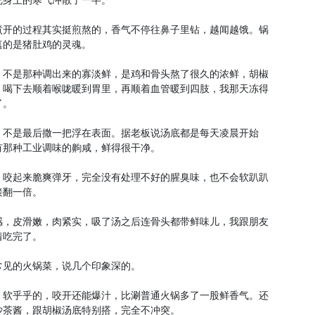
把身上的寒气冲散了一半。
煮开的过程其实挺煎熬的，香气不停往鼻子里钻，越闻越饿。锅
真的是猪肚鸡的灵魂。
。不是那种调出来的寡淡鲜，是鸡和骨头熬了很久的浓鲜，胡椒
，喝下去顺着喉咙暖到胃里，再顺着血管暖到四肢，我那天冻得
了。
，不是最后撒一把浮在表面。据老板说汤底都是每天凌晨开始
有那种工业调味的齁咸，鲜得很干净。
，咬起来脆爽弹牙，完全没有处理不好的腥臭味，也不会软趴趴
接翻一倍。
感，皮滑嫩，肉紧实，吸了汤之后连骨头都带鲜味儿，我跟朋友
着吃完了。
常见的火锅菜，说几个印象深的。
，软乎乎的，咬开还能爆汁，比涮普通火锅多了一股鲜香气。还
沙茶酱，跟胡椒汤底特别搭，完全不冲突。