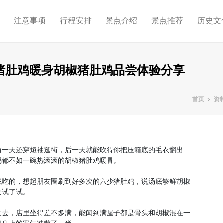
略
注意事项
行程安排
景点介绍
景点推荐
历史文
猪肚鸡暖身胡椒猪肚鸡品尝体验分享
首页
资
前一天还穿短袖逛街，后一天就能吹得你把压箱底的毛衣翻出
锅都不如一碗热滚滚的胡椒猪肚鸡暖胃。
找吃的，想起朋友圈刷到好多次的六少猪肚鸡，说汤底够鲜胡椒
去试了试。
过去，店里坐得差不多满，能闻到满屋子都是骨头和胡椒混在一