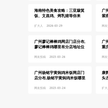
海南特色美食攻略：三亚簸箕
广
饭、文昌鸡、烤乳猪等你来
紫
尝！
置
扩大人
2026-03-29
网友
广州廖记棒棒鸡网店门店分布,
广
廖记棒棒鸡哪里有分店地址位
重
置
置
网友投稿
2023-03-26
网友
广州杨铭宇黄焖鸡米饭网店门
康
店分布,杨铭宇黄焖鸡米饭哪里
头
有分店地址位置
宴
网友投稿
2023-03-24
扩大