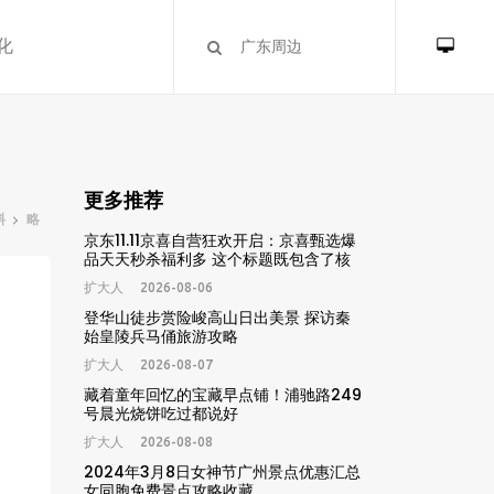
化
更多推荐
料
略
京东11.11京喜自营狂欢开启：京喜甄选爆
品天天秒杀福利多 这个标题既包含了核
心活动节点「京东11.11」、核心主体「京
扩大人
2026-08-06
喜自营」，也点出了核心福利信息「京喜
甄选爆品天天秒杀」，符合搜索用户的需
登华山徒步赏险峻高山日出美景 探访秦
求习惯，全文共29字，符合要求。
始皇陵兵马俑旅游攻略
扩大人
2026-08-07
藏着童年回忆的宝藏早点铺！浦驰路249
号晨光烧饼吃过都说好
扩大人
2026-08-08
2024年3月8日女神节广州景点优惠汇总
女同胞免费景点攻略收藏