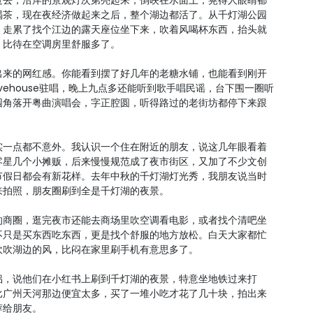
过去，沿岸的景观灯次第亮起来，倒映在水面上，晃得人眼睛都
喝茶，现在夜经济做起来之后，整个湖边都活了。从千灯湖公园
，走累了找个江边的露天座位坐下来，吹着风喝杯东西，抬头就
，比待在空调房里舒服多了。
出来的网红感。你能看到摆了好几年的老糖水铺，也能看到刚开
vehouse驻唱，晚上九点多还能听到歌手唱民谣，台下围一圈听
园角落开粤曲演唱会，字正腔圆，听得路过的老街坊都停下来跟
实一点都不意外。我认识一个住在附近的朋友，说这几年眼看着
零星几个小摊贩，后来慢慢规范成了夜市街区，又加了不少文创
节假日都会有新花样。去年中秋的千灯湖灯光秀，我朋友说当时
来拍照，朋友圈刷到全是千灯湖的夜景。
的商圈，逛完夜市还能去商场里吹空调看电影，或者找个清吧坐
不只是买东西吃东西，更是找个舒服的地方放松。白天大家都忙
吹吹湖边的风，比闷在家里刷手机有意思多了。
侣，说他们在小红书上刷到千灯湖的夜景，特意坐地铁过来打
比广州天河那边便宜太多，买了一堆小吃才花了几十块，拍出来
荐给朋友。