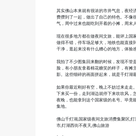
其实佛山本来就有很浓的市井气息，夜经
费攒到了一起，做出了自己的特色。不像
气，周中过来也能吃到开着的小摊，周末
现在很多地方都在做夜间文旅，能评上国
做得不错，停车场足够大，地铁也能直接
干净，逛起来没有什么糟心的地方，体验
我拍了不少图集回来翻的时候，发现不管
脸，有小朋友拿着棉花糖笑的样子，有摊
影。这些细碎的画面拼起来，就是千灯湖
如果你最近刚好有空，晚上不妨过来走走
下来买一份，走到湖边就停下来吹吹风，
夜晚，也能拿到这个国家级的名号。毕竟
集地。
佛山千灯湖,国家级夜间文旅消费集聚区,灯
市,灯湖西街不夜天,佛山旅游