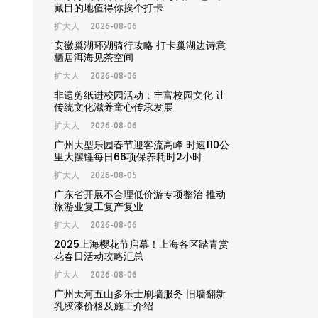
藏目的地值得你挨个打卡
扩大人
2026-08-06
安徽巢湖环湖骑行攻略 打卡巢湖边诗意
栖居洱海见茶空间
扩大人
2026-08-06
非遗剪纸进校园活动：丰富校园文化 让
传统文化滋养童心传承发展
扩大人
2026-08-06
广州大型乐园春节迎客流高峰 时速110公
里大摆锤每日66项保养耗时2小时
扩大人
2026-08-05
广东省开展不合理低价游专项整治 推动
旅游业复工复产复业
扩大人
2026-08-06
2025上海樱花节启幕！上海各区踏青赏
花春日活动攻略汇总
扩大人
2026-08-06
广州天河五山多乐士刷墙服务 旧墙翻新
乳胶漆价格及施工介绍