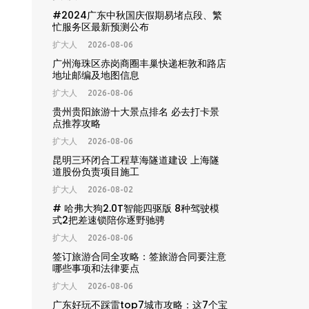
#2024广东中秋国庆假期易堵点段、繁
忙服务区最新预测公布
扩大人
2026-08-06
广州海珠区赤岗商圈丰巢快递柜敦和路店
地址邮编及地图信息
扩大人
2026-08-06
贵州贵阳旅游十大景点排名 必去打卡景
点推荐攻略
扩大人
2026-08-06
昆明三环闭合工程草海隧道建设 上海隧
道股份负责项目施工
扩大人
2026-08-02
# 哈弗大狗2.0T智能四驱版 8种驾驶模
式2把差速锁陪你逐野驰骋
扩大人
2026-08-06
签订旅游合同全攻略：签旅游合同要注意
哪些事项和法律要点
扩大人
2026-08-06
广东好玩不踩雷top7城市攻略：这7个宝