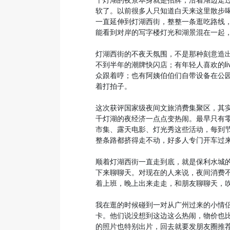
千灯湖的夜景本身就是招牌，沿着湖边走
软了。以前很多人只知道白天来这里散步
一直延伸到灯湖西街，整整一条逛吃路线
能看到对岸的写字楼灯光和湖景混在一起
灯湖西街的不夜天氛围，不是那种刻意造
不到半年的潮牌快闪店；有年轻人喜欢的li
众跟着哼；也有阿姨伯伯们自带设备在公
着打拍子。
这次获评国家级夜间文旅消费集聚区，其
千灯湖的夜经济一点点变热闹。最早只有
市集、露天电影、灯光秀这些活动，每到
整条路都挤得走不动，好多人专门开车过
顺着灯湖西街一直走到底，就是保利水城
下来聊聊天。对现在的人来说，夜间消费
着上班，晚上出来走走，和朋友聊聊天，
我在逛的时候碰到一对从广州过来的小情
卡。他们说没想到这边这么热闹，物价也
的照片也特别出片，回去就要发朋友圈推