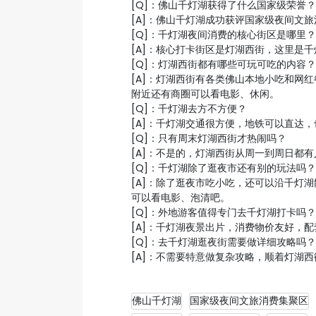
[Q]：佛山千灯湖获得了什么国家级荣誉？
[A]：佛山千灯湖成功获评国家级夜间文
[Q]：千灯湖夜间消费的核心街区是哪里？
[A]：核心打卡街区是灯湖西街，这里是
[Q]：灯湖西街都有哪些可玩可吃的内容？
[A]：灯湖西街有各类佛山本地小吃和网红餐
附近还有商圈可以看电影、休闲。
[Q]：千灯湖去方不方便？
[A]：千灯湖交通很方便，地铁可以直达
[Q]：只有周末灯湖西街才热闹吗？
[A]：不是的，灯湖西街从周一到周日都
[Q]：千灯湖除了逛夜市还有别的玩法吗？
[A]：除了逛夜市吃小吃，还可以沿千灯
可以看电影、泡清吧。
[Q]：外地游客值得专门去千灯湖打卡吗？
[A]：千灯湖夜景出片，消费物价友好，
[Q]：去千灯湖逛夜街需要做详细攻略吗？
[A]：不需要特意做复杂攻略，顺着灯湖
佛山千灯湖
国家级夜间文旅消费集聚区