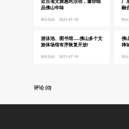
近百项文旅惠民活动，邀你细
广
品佛山年味
融
网友投稿
2022-01-18
网友
游泳池、图书馆……佛山多个文
佛
旅体场馆有序恢复开放!
禅
品
网友投稿
2021-07-10
网友
评论
(0)