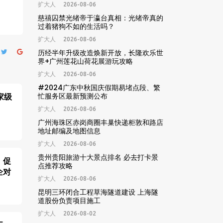
扩大人
2026-08-06
慈禧囚禁光绪帝于瀛台真相：光绪帝真的
过着猪狗不如的生活吗？
扩大人
2026-08-06
历经半年升级改造焕新开放，长隆欢乐世
界+广州莲花山荷花展游玩攻略
扩大人
2026-08-06
#2024广东中秋国庆假期易堵点段、繁
家级
忙服务区最新预测公布
扩大人
2026-08-06
广州海珠区赤岗商圈丰巢快递柜敦和路店
地址邮编及地图信息
扩大人
2026-08-06
贵州贵阳旅游十大景点排名 必去打卡景
、促
点推荐攻略
企对
扩大人
2026-08-06
昆明三环闭合工程草海隧道建设 上海隧
道股份负责项目施工
扩大人
2026-08-02