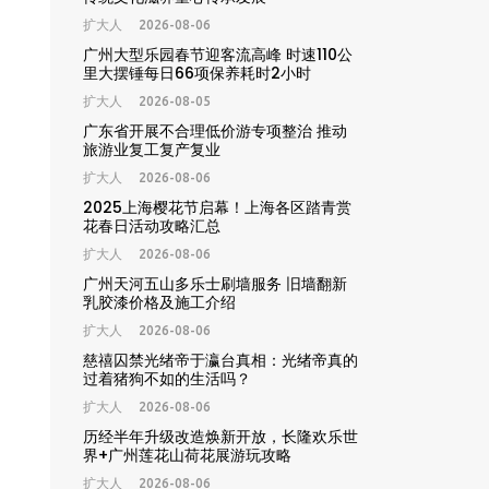
扩大人
2026-08-06
广州大型乐园春节迎客流高峰 时速110公
里大摆锤每日66项保养耗时2小时
扩大人
2026-08-05
广东省开展不合理低价游专项整治 推动
旅游业复工复产复业
扩大人
2026-08-06
2025上海樱花节启幕！上海各区踏青赏
花春日活动攻略汇总
扩大人
2026-08-06
广州天河五山多乐士刷墙服务 旧墙翻新
乳胶漆价格及施工介绍
扩大人
2026-08-06
慈禧囚禁光绪帝于瀛台真相：光绪帝真的
过着猪狗不如的生活吗？
扩大人
2026-08-06
历经半年升级改造焕新开放，长隆欢乐世
界+广州莲花山荷花展游玩攻略
扩大人
2026-08-06