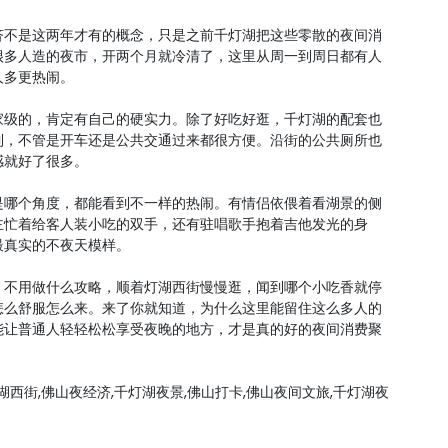
济不是这两年才有的概念，只是之前千灯湖把这些零散的夜间消
很多人造的夜市，开两个月就冷清了，这里从周一到周日都有人
人多更热闹。
家级的，肯定有自己的硬实力。除了好吃好逛，千灯湖的配套也
到，不管是开车还是公共交通过来都很方便。沿街的公共厕所也
感就好了很多。
是哪个角度，都能看到不一样的热闹。有情侣依偎着看湖景的侧
主忙着给客人装小吃的双手，还有驻唱歌手抱着吉他发光的身
最真实的不夜天模样。
。不用做什么攻略，顺着灯湖西街慢慢逛，闻到哪个小吃香就停
怎么舒服怎么来。来了你就知道，为什么这里能留住这么多人的
能让普通人轻轻松松享受夜晚的地方，才是真的好的夜间消费聚
湖西街,佛山夜经济,千灯湖夜景,佛山打卡,佛山夜间文旅,千灯湖夜