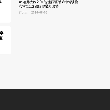
五
# 哈弗大狗2.0T智能四驱版 8种驾驶模
式2把差速锁陪你逐野驰骋
扩大人
2026-08-06
率
复