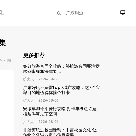
化
集
更多推荐
料
籍
签订旅游合同全攻略：签旅游合同要注意
哪些事项和法律要点
扩大人
2026-08-06
广东好玩不踩雷top7城市攻略：这7个宝
藏目的地值得你挨个打卡
扩大人
2026-08-06
安徽巢湖环湖骑行攻略 打卡巢湖边诗意
栖居洱海见茶空间
扩大人
2026-08-06
非遗剪纸进校园活动：丰富校园文化 让
传统文化滋养童心传承发展