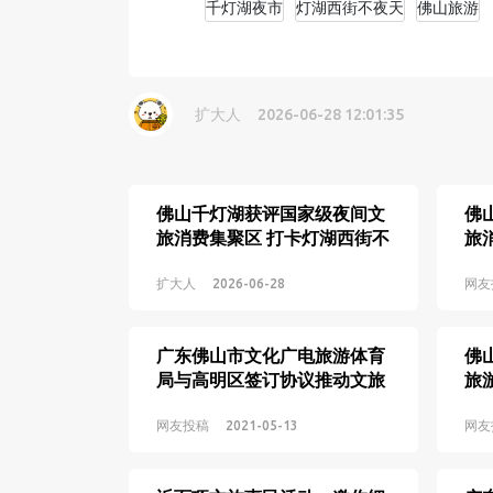
千灯湖夜市
灯湖西街不夜天
佛山旅游
扩大人
2026-06-28 12:01:35
佛山千灯湖获评国家级夜间文
佛
旅消费集聚区 打卡灯湖西街不
旅
夜天夜经济图集
旅
扩大人
2026-06-28
网友
广东佛山市文化广电旅游体育
佛
局与高明区签订协议推动文旅
旅
融合发展
网友投稿
2021-05-13
网友