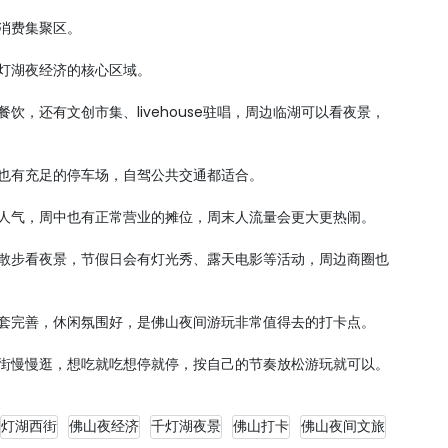
旅消费集聚区。
千灯湖夜经济的核心区域。
饮，还有文创市集、livehouse驻唱，周边临湖可以看夜景，
，也有充足的停车场，自驾公共交通都适合。
有人气，周中也有正常营业的摊位，周末人流量会更大更热闹。
湖散步看夜景，节假日会有灯光秀、露天电影等活动，周边商圈也
配套完善，休闲氛围好，是佛山夜间游玩非常值得去的打卡点。
西街慢慢逛，想吃就吃想停就停，按自己的节奏放松游玩就可以。
灯湖西街
佛山夜经济
千灯湖夜景
佛山打卡
佛山夜间文旅