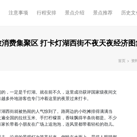
略
注意事项
行程安排
景点介绍
景点推荐
历史文
消费集聚区 打卡灯湖西街不夜天夜经济图
首页
资
到的，一定是千灯湖。就在前不久，这里成功获评国家级夜间文
来越多外地游客也专门冲着这里的夜景过来打卡。
灯湖西街就被热闹的人气惊到了。路两边的小吃摊排得满满当
火遍全国的拉丝玉米、手打柠檬茶，香味飘得半条街都是。不少
有家长带着小朋友在广场上追泡泡，连风里都带着轻松的劲儿。