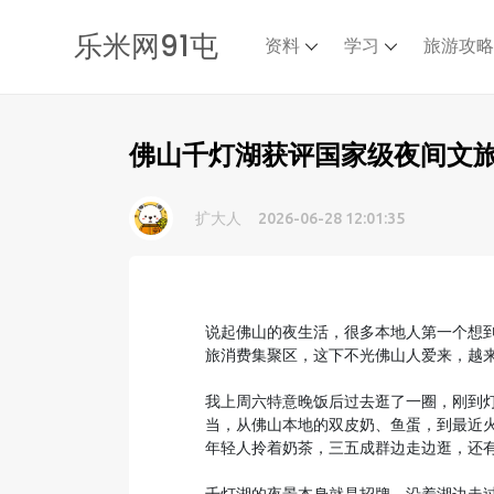
乐米网91屯
资料
学习
旅游攻
佛山千灯湖获评国家级夜间文旅
扩大人
2026-06-28 12:01:35
说起佛山的夜生活，很多本地人第一个想
旅消费集聚区，这下不光佛山人爱来，越
我上周六特意晚饭后过去逛了一圈，刚到
当，从佛山本地的双皮奶、鱼蛋，到最近
年轻人拎着奶茶，三五成群边走边逛，还