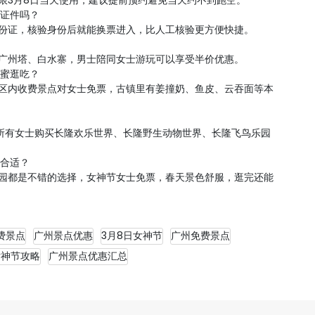
仅限3月8日当天使用，建议提前预约避免当天约不到跑空。
么证件吗？
身份证，核验身份后就能换票进入，比人工核验更方便快捷。
如广州塔、白水寨，男士陪同女士游玩可以享受半价优惠。
闺蜜逛吃？
景区内收费景点对女士免票，古镇里有姜撞奶、鱼皮、云吞面等本
天，所有女士购买长隆欢乐世界、长隆野生动物世界、长隆飞鸟乐园
较合适？
公园都是不错的选择，女神节女士免票，春天景色舒服，逛完还能
费景点
广州景点优惠
3月8日女神节
广州免费景点
女神节攻略
广州景点优惠汇总