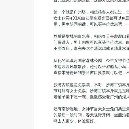
首先说免门票的景点，这部分优惠力度最
第一个就是广州塔，相信很多人都去过，
女士购买433米白云星空观光票都可以免
用，男生陪同的话，可以买半价优惠票，
然后是增城的白水寨，相信春天去爬爬山看
门票进入，男士购票可以享受半价优惠。
不少农庄，逛完去吃个清远鸡或者清蒸水
从化的流溪河国家森林公园，今年女神节
湖边吹吹风散散步，还可以坐游船逛小岛，
直接带身份证到景区窗口换票就可以进，
沙湾古镇也是免票哦，不对，沙湾古镇本
节对所有女士免票。沙湾古镇本身就是逛
老铺子坐下吃一碗，慢慢感受老广州的烟
还有南沙湿地，女神节当天女士免门票进
的最后一段时间，春天视野开阔，坐船沿
峰去人更少，体验更好。