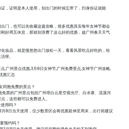
份证，证明是本人使用，别出门的时候忘带了，扫身份证就能
假出门，也可以先收藏这篇攻略，很多优惠其实每年女神节都会
果刚好周五休息，那就别浪费了这么好的优惠，趁广州春天天气
牌化妆品，就是慢悠悠出门放松一天，看看风景吃点好吃的，给
生活呀。
景点,广州景点优惠,3月8日女神节,广州免费景点,女神节广州攻略,
优惠汇总
对女同胞免费的景点？
女同胞免票的广州景点包括广州塔白云星空观光厅、白水寨、流溪河
景点，这些都可以免费进入。
天使用吗？
限3月8日当天使用，仅少数景区会将优惠延伸至周末，出行前建议
需要预约吗？