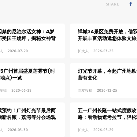
SHARE
囚禁的尼泊尔活女神：4岁
禅城3A景区免费开放，借
庙受国王跪拜，揭秘女神背
开展丰富活动邀您体验文旅
的人生
宴
人
2026-07-20
扩大人
2026-03-25
015广州首届盛夏莲雾节(时
灯光节开幕，今起广州地铁
+地点)一览
营有变化
投稿
2020-06-28
网友投稿
2020-12-25
紧预约！广州灯光节最后两
五一广州长隆一站式度假攻
增新名额，荔湾等分会场观
略：看动物逛考拉节，轻松
攻略来了
转长假出游
人
2026-03-30
扩大人
2026-05-29