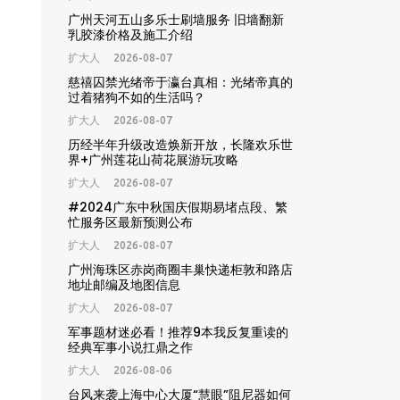
广州天河五山多乐士刷墙服务 旧墙翻新
乳胶漆价格及施工介绍
扩大人
2026-08-07
慈禧囚禁光绪帝于瀛台真相：光绪帝真的
过着猪狗不如的生活吗？
扩大人
2026-08-07
历经半年升级改造焕新开放，长隆欢乐世
界+广州莲花山荷花展游玩攻略
扩大人
2026-08-07
#2024广东中秋国庆假期易堵点段、繁
忙服务区最新预测公布
扩大人
2026-08-07
广州海珠区赤岗商圈丰巢快递柜敦和路店
地址邮编及地图信息
扩大人
2026-08-07
军事题材迷必看！推荐9本我反复重读的
经典军事小说扛鼎之作
扩大人
2026-08-06
台风来袭上海中心大厦“慧眼”阻尼器如何