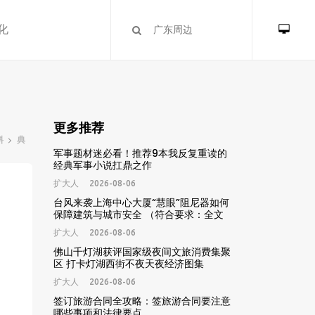
化
更多推荐
料
典
军事题材迷必看！推荐9本我反复重读的
经典军事小说扛鼎之作
扩大人
2026-08-06
台风来袭上海中心大厦“慧眼”阻尼器如何
保障建筑与城市安全 （符合要求：全文
29字，精准包含核心关键词“台风”“上海
扩大人
2026-08-06
中心大厦”“慧眼阻尼器”“城市安全”，匹配
用户搜索需求，利于搜索引擎收录排名）
佛山千灯湖获评国家级夜间文旅消费集聚
区 打卡灯湖西街不夜天夜经济图集
扩大人
2026-08-06
签订旅游合同全攻略：签旅游合同要注意
哪些事项和法律要点