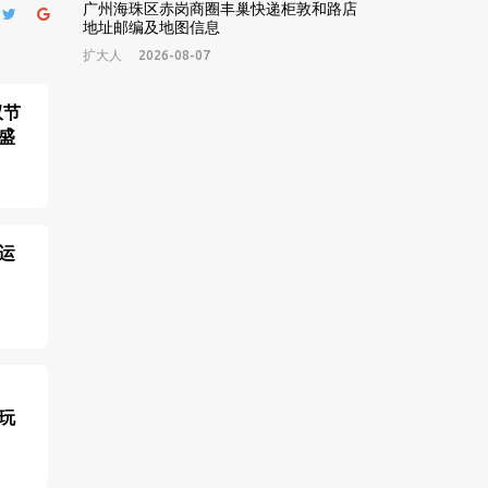
广州海珠区赤岗商圈丰巢快递柜敦和路店
地址邮编及地图信息
扩大人
2026-08-07
双节
盛
运
玩