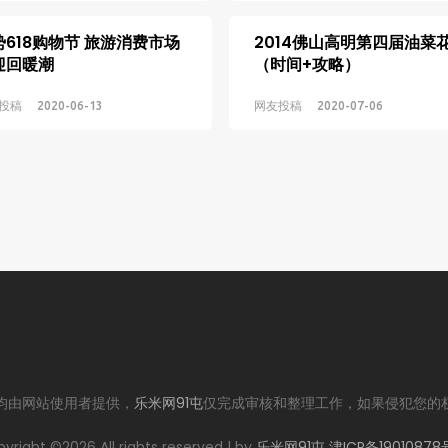
势618购物节 旅游消费市场
2014佛山高明第四届油菜
迎回暖潮
（时间+攻略）
投稿
2020-06-13
网友投稿
2020-07-06
均由网站使用者提供，
乐米网91屯
仅完成审核和整理工作，如果侵犯您的
yright ©
2026 All rights reserved | by
乐米网91屯
津ICP备19010878