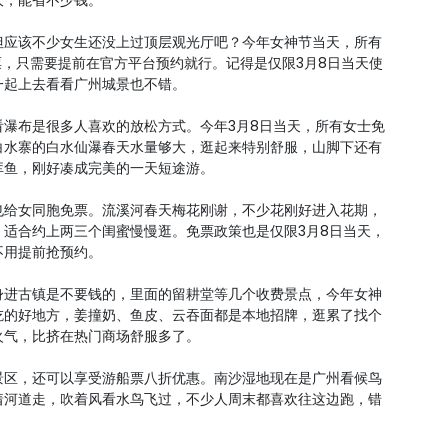
大，能省不少钱。
但应该不少女生还没上过顶层观光厅吧？今年女神节当天，所有
票，只需要提前在官方平台预约就行。记得是仅限3月8日当天使
一起上去看看广州城景也不错。
瀑布是很多人喜欢的放松方式。今年3月8日当天，所有女士免
白水寨的白水仙瀑春天水量够大，逛起来特别舒服，山脚下还有
库鱼，刚好凑成完美的一天短途游。
也给女同胞免票。流溪河春天梅花刚谢，不少花刚好进入花期，
适合约上两三个闺蜜慢慢逛。免票政策也是仅限3月8日当天，
不用提前抢预约。
身进古镇是不要钱的，里面的留耕堂等几个收费景点，今年女神
吃的好地方，姜撞奶、鱼皮、云吞面都是本地招牌，逛累了找个
火气，比挤在热门商场舒服多了。
景区，还可以享受游船票八折优惠。南沙湿地现在是广州看候鸟
着河道走，吹着风看水鸟飞过，不少人周末都喜欢往这边跑，错