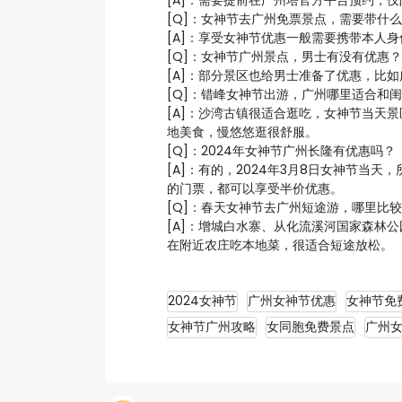
[A]：需要提前在广州塔官方平台预约，
[Q]：女神节去广州免票景点，需要带什
[A]：享受女神节优惠一般需要携带本人
[Q]：女神节广州景点，男士有没有优惠？
[A]：部分景区也给男士准备了优惠，比
[Q]：错峰女神节出游，广州哪里适合和
[A]：沙湾古镇很适合逛吃，女神节当天
地美食，慢悠悠逛很舒服。
[Q]：2024年女神节广州长隆有优惠吗？
[A]：有的，2024年3月8日女神节当
的门票，都可以享受半价优惠。
[Q]：春天女神节去广州短途游，哪里比
[A]：增城白水寨、从化流溪河国家森林
在附近农庄吃本地菜，很适合短途放松。
2024女神节
广州女神节优惠
女神节免
女神节广州攻略
女同胞免费景点
广州