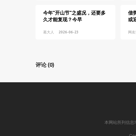
今年"开山节"之盛况，还要多
借
久才能复现？今早
或
葛大人
2026-06-23
网友
评论
(0)
本网站所列信息
Cop