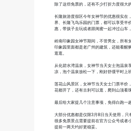
除了这些免票的，还有不少打折力度很大
长隆旅游度假区今年女神节的优惠很实在，
界、长隆飞鸟乐园的门票，都可以享受半
惠，带孩子去玩或者跟闺蜜一起冲过山车
岭南印象园女神节期间，不管男女，所有女
印象园里面都是老广州的建筑，还能看醒
逛逛。
从化碧水湾温泉，女神节当天女士泡温泉享
凉，泡个温泉放松一下，刚好舒缓平时上
莲花山风景区，女神节当天女士门票半价
花都开了，还有古刹可以逛，爬到山顶看
最后给大家提几个注意事项，免得白跑一
大部分优惠都是仅限3月8日当天使用，只
很多免票景点需要提前在官方公众号或者
提前一两天约好更稳妥。