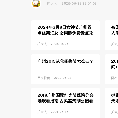
扩大人
2026-06-27 22:01:07
2024年3月8日女神节广州景
被
点优惠汇总 女同胞免费景点攻
入
略收藏
后
扩大人
2026-06-27
扩大
广州2015从化杨梅节怎么去？
2
间
网友投稿
2020-06-28
网友
2019广州国际灯光节荔湾分会
抓
场观看指南 古风荔湾湖公园看
天
点汇总
看
扩大人
2026-07-17
扩大