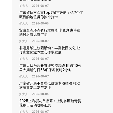
扩大人
2026-08-07
广东好玩不踩雷top7城市攻略：这7个宝
藏目的地值得你挨个打卡
扩大人
2026-08-06
安徽巢湖环湖骑行攻略 打卡巢湖边诗意
栖居洱海见茶空间
扩大人
2026-08-07
非遗剪纸进校园活动：丰富校园文化 让
传统文化滋养童心传承发展
扩大人
2026-08-07
广州大型乐园春节迎客流高峰 时速110公
里大摆锤每日66项保养耗时2小时
扩大人
2026-08-07
广东省开展不合理低价游专项整治 推动
旅游业复工复产复业
扩大人
2026-08-06
2025上海樱花节启幕！上海各区踏青赏
花春日活动攻略汇总
扩大人
2026-08-07