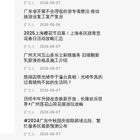
扩大人
2026-08-07
广东省开展不合理低价游专项整治 推动
旅游业复工复产复业
扩大人
2026-08-06
2025上海樱花节启幕！上海各区踏青赏
花春日活动攻略汇总
扩大人
2026-08-07
广州天河五山多乐士刷墙服务 旧墙翻新
乳胶漆价格及施工介绍
扩大人
2026-08-07
慈禧囚禁光绪帝于瀛台真相：光绪帝真的
过着猪狗不如的生活吗？
扩大人
2026-08-07
历经半年升级改造焕新开放，长隆欢乐世
界+广州莲花山荷花展游玩攻略
扩大人
2026-08-07
#2024广东中秋国庆假期易堵点段、繁
忙服务区最新预测公布
扩大人
2026-08-07