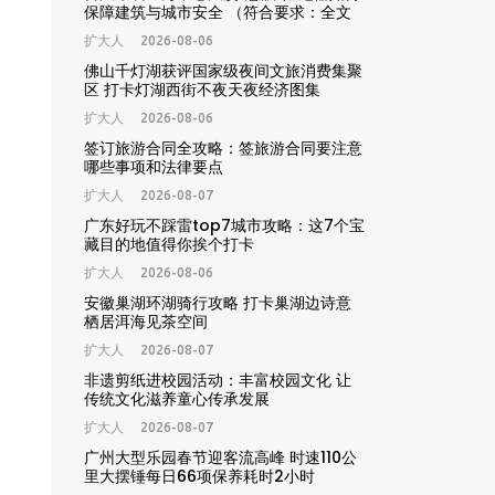
保障建筑与城市安全 （符合要求：全文
29字，精准包含核心关键词“台风”“上海
扩大人
2026-08-06
中心大厦”“慧眼阻尼器”“城市安全”，匹配
用户搜索需求，利于搜索引擎收录排名）
佛山千灯湖获评国家级夜间文旅消费集聚
区 打卡灯湖西街不夜天夜经济图集
扩大人
2026-08-06
签订旅游合同全攻略：签旅游合同要注意
哪些事项和法律要点
扩大人
2026-08-07
广东好玩不踩雷top7城市攻略：这7个宝
藏目的地值得你挨个打卡
扩大人
2026-08-06
安徽巢湖环湖骑行攻略 打卡巢湖边诗意
栖居洱海见茶空间
扩大人
2026-08-07
非遗剪纸进校园活动：丰富校园文化 让
传统文化滋养童心传承发展
扩大人
2026-08-07
广州大型乐园春节迎客流高峰 时速110公
里大摆锤每日66项保养耗时2小时