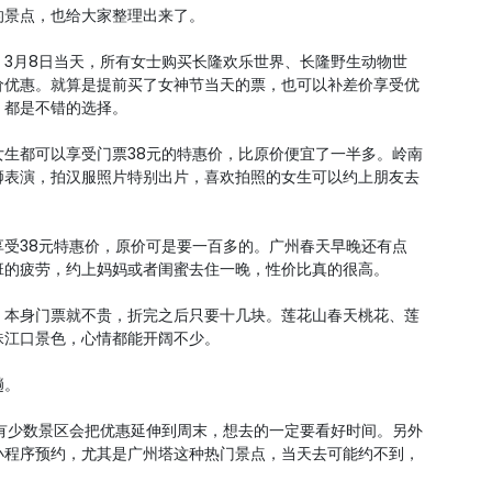
的景点，也给大家整理出来了。
3月8日当天，所有女士购买长隆欢乐世界、长隆野生动物世
价优惠。就算是提前买了女神节当天的票，也可以补差价享受优
，都是不错的选择。
生都可以享受门票38元的特惠价，比原价便宜了一半多。岭南
狮表演，拍汉服照片特别出片，喜欢拍照的女生可以约上朋友去
受38元特惠价，原价可是要一百多的。广州春天早晚还有点
班的疲劳，约上妈妈或者闺蜜去住一晚，性价比真的很高。
，本身门票就不贵，折完之后只要十几块。莲花山春天桃花、莲
珠江口景色，心情都能开阔不少。
趟。
有少数景区会把优惠延伸到周末，想去的一定要看好时间。另外
小程序预约，尤其是广州塔这种热门景点，当天去可能约不到，