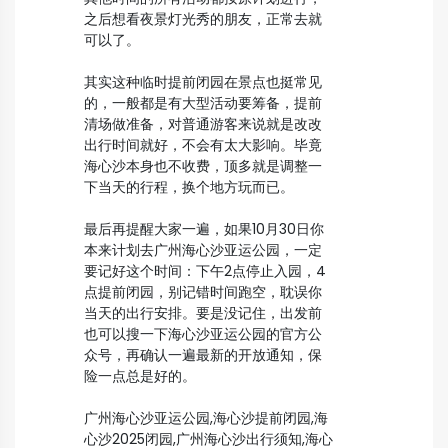
之后想看夜景灯光秀的朋友，正常去就
可以了。
其实这种临时提前闭园在景点也挺常见
的，一般都是有大型活动要筹备，提前
清场做准备，对普通游客来说就是改改
出行时间就好，不会有太大影响。毕竟
海心沙本身也不收费，顶多就是调整一
下当天的行程，换个地方玩而已。
最后再提醒大家一遍，如果10月30日你
本来计划去广州海心沙亚运公园，一定
要记好这个时间：下午2点停止入园，4
点提前闭园，别记错时间跑空，耽误你
当天的出行安排。要是没记住，出发前
也可以搜一下海心沙亚运公园的官方公
众号，再确认一遍最新的开放通知，保
险一点总是好的。
广州海心沙亚运公园,海心沙提前闭园,海
心沙2025闭园,广州海心沙出行须知,海心