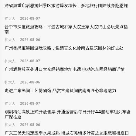
跨省游重启后恩施州景区旅游爆发增长，多地旅行团陆续奔赴恩施
扩大人
2026-08-07
晋中市深度旅游攻略：平遥古城乔家大院王家大院绵山必玩景点指
南
扩大人
2026-08-06
广州番禺宝墨园游玩攻略，集清官文化岭南古建筑园林的好去处
扩大人
2026-08-07
广州辉腾尊享荟进口大众经销商地址电话 电动汽车网经销商详情
扩大人
2026-08-06
走进广东民间工艺博物馆 品赏古建筑间的南粤匠心非遗魅力
扩大人
2026-08-07
刚刚梅汕高铁正式开放售票 开通运营后每日开行44趟动车组列车含
广深往返
扩大人
2026-08-06
广东三伏天限定应季水果成熟 增城石滩镇多汁黄皮龙眼鹰嘴桃夏日