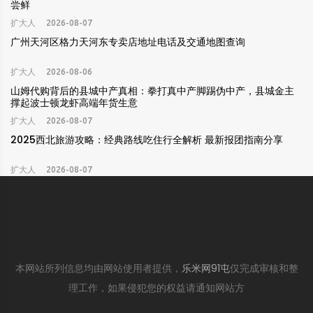
尝鲜
扩大人
2026-08-07
广州天河区格力天河东专卖店地址电话及交通地图查询
扩大人
2026-08-06
山姆代购背后的县城中产真相：拳打真中产脚踢伪中产，县城金主
撑起波士顿龙虾高端年货生意
扩大人
2026-08-07
2025西北旅游攻略：经典路线吃住行全解析 最新报团指南分享
扩大人
2026-08-07
本网站所列信息均由网站使用者提供，
乐米网91屯
仅完成审核和整
理工作，如果侵犯您的权益请通知网站方