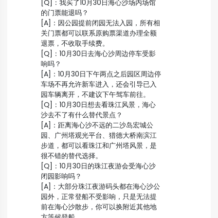
[Q]：我买了10月30日海心沙场内场馆
的门票能退吗？
[A]：因公园提前闭园无法入园，所有相
关门票都可以联系原购票渠道办理全额
退票，不收取手续费。
[Q]：10月30日去海心沙周边停车受影
响吗？
[A]：10月30日下午两点之后园区周边停
车场不再允许新车进入，还会引导已入
园车辆离开，不建议下午驾车前往。
[Q]：10月30日想去看珠江风景，海心
沙去不了有什么替代景点？
[A]：距离海心沙不远的二沙岛宏城公
园、广州塔观光平台、猎德大桥南滨江
步道，都可以看珠江和广州塔风景，是
很不错的替代选择。
[Q]：10月30日的珠江夜游会受海心沙
闭园影响吗？
[A]：大部分珠江夜游码头都在海心沙公
园外，正常登船不受影响，只是无法提
前在海心沙散步，你可以换附近其他地
方等候登船。