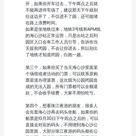
开，如果你开车过去，下午两点之后就
不能再进停车场了，建议那天下午就别
往这边开了，不仅进不了园，还可能堵
在路上浪费时间。
如果是坐地铁过来，地铁3号线和APM线
的海心沙站正常运营，只是出站之后到
园区入口会有工作人员引导，告诉你当
天提前闭园，不会让你进去，所以别出
了地铁才知道闭园，白跑一趟。
第三个，如果你买了当天海心沙里面某
个场馆或者活动的门票，可以联系原购
票渠道办理退票，这次因为公园闭园造
成的无法入园，所有门票都可以全额退
款，不会收手续费，大家不用怕吃亏。
第四个，想看珠江夜游的朋友，很多人
会先逛海心沙再去码头坐船，如果你的
船票是10月30日下午四点之后的，可以
直接去对应的码头，不用绕到海心沙公
园里面，大部分珠江夜游的码头都在公