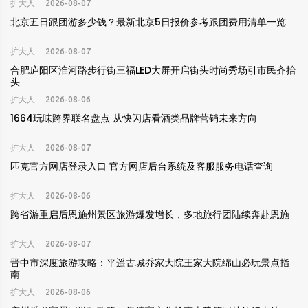
扩大人
2026-08-07
北京五日跟团游多少钱？最新北京5日报价参考跟团费用清单一览
扩大人
2026-08-07
合肥庐阳区淮河路步行街三福LED大屏开启街头时尚秀场引市民齐抬
头
扩大人
2026-08-06
1664玩味跨界联名盘点 从快闪店看酒类品牌营销未来方向
扩大人
2026-08-07
匹克官方网店登录入口 官方网店后台系统及客服服务电话查询
扩大人
2026-08-06
跨省游重启后恩施州景区旅游爆发增长，多地旅行团陆续奔赴恩施
扩大人
2026-08-07
晋中市深度旅游攻略：平遥古城乔家大院王家大院绵山必玩景点指
南
扩大人
2026-08-06