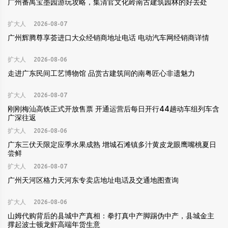
广州番禺宝墨园游玩攻略，集清官文化岭南古建筑园林的好去处
扩大人
2026-08-07
广州辉腾尊享荟进口大众经销商地址电话 电动汽车网经销商详情
扩大人
2026-08-06
走进广东民间工艺博物馆 品赏古建筑间的南粤匠心非遗魅力
扩大人
2026-08-07
刚刚梅汕高铁正式开放售票 开通运营后每日开行44趟动车组列车含
广深往返
扩大人
2026-08-06
广东三伏天限定应季水果成熟 增城石滩镇多汁黄皮龙眼鹰嘴桃夏日
尝鲜
扩大人
2026-08-07
广州天河区格力天河东专卖店地址电话及交通地图查询
扩大人
2026-08-06
山姆代购背后的县城中产真相：拳打真中产脚踢伪中产，县城金主
撑起波士顿龙虾高端年货生意