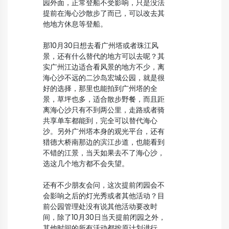
园外面，正常登船不受影响，只是没法
提前在海心沙散步了而已，可以改去其
他地方休息等登船。
那10月30日想去看广州塔或者珠江风
景，还有什么替代的地方可以去呢？其
实广州江边适合看风景的地方不少，离
海心沙不远的二沙岛宏城公园，就是很
好的选择，那里也能拍到广州塔的全
景，草坪也多，适合散步野餐，而且距
离海心沙只有不到两公里，走路或者骑
共享单车都能到，完全可以替代海心
沙。另外广州塔本身的观光平台，还有
猎德大桥南那边的滨江步道，也能看到
不错的江景，当天如果去不了海心沙，
选这几个地方都不会失望。
还有不少朋友会问，这次提前闭园会不
会影响之后的灯光秀或者其他活动？目
前公园管理处没有说其他活动要改时
间，除了10月30日当天提前闭园之外，
其他时间的所有活动都按原计划进行，