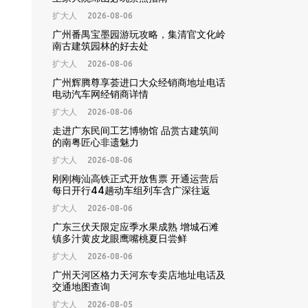
扩大人
2026-08-06
广州番禺宝墨园游玩攻略，集清官文化岭
南古建筑园林的好去处
扩大人
2026-08-06
广州辉腾尊享荟进口大众经销商地址电话
电动汽车网经销商详情
扩大人
2026-08-06
走进广东民间工艺博物馆 品赏古建筑间
的南粤匠心非遗魅力
扩大人
2026-08-06
刚刚梅汕高铁正式开放售票 开通运营后
每日开行44趟动车组列车含广深往返
扩大人
2026-08-06
广东三伏天限定应季水果成熟 增城石滩
镇多汁黄皮龙眼鹰嘴桃夏日尝鲜
扩大人
2026-08-06
广州天河区格力天河东专卖店地址电话及
交通地图查询
扩大人
2026-08-05