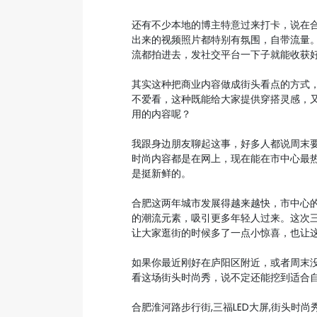
还有不少本地的博主特意过来打卡，说在
出来的视频照片都特别有氛围，自带流量
流都拍进去，发社交平台一下子就能收获
其实这种把商业内容做成街头看点的方式
不爱看，这种既能给大家提供穿搭灵感，
用的内容呢？
我跟身边朋友聊起这事，好多人都说周末
时尚内容都是在网上，现在能在市中心最
是挺新鲜的。
合肥这两年城市发展得越来越快，市中心
的潮流元素，吸引更多年轻人过来。这次三
让大家逛街的时候多了一点小惊喜，也让
如果你最近刚好在庐阳区附近，或者周末
看这场街头时尚秀，说不定还能挖到适合
合肥淮河路步行街,三福LED大屏,街头时尚