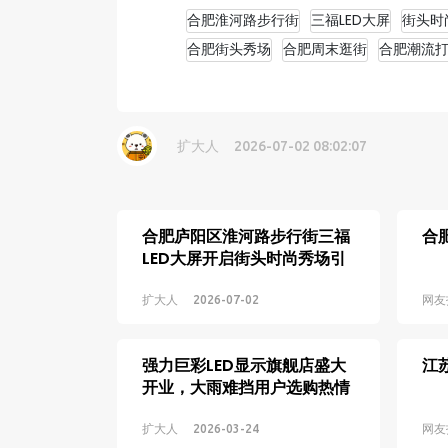
合肥淮河路步行街
三福LED大屏
街头时
合肥街头秀场
合肥周末逛街
合肥潮流
扩大人
2026-07-02 08:02:07
合肥庐阳区淮河路步行街三福
合
LED大屏开启街头时尚秀场引
市民齐抬头
扩大人
2026-07-02
网友
强力巨彩LED显示旗舰店盛大
江
开业，大雨难挡用户选购热情
场面火爆
扩大人
2026-03-24
网友