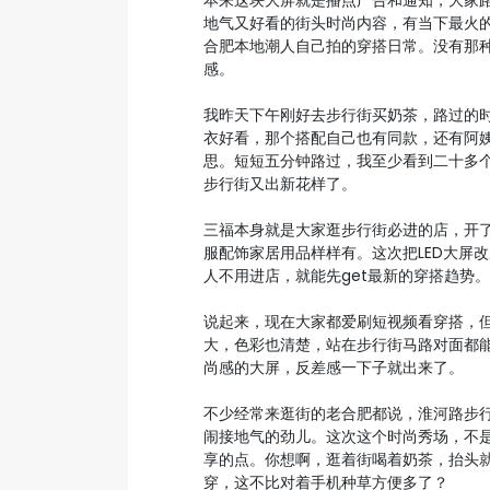
本来这块大屏就是播点广告和通知，大家
地气又好看的街头时尚内容，有当下最火
合肥本地潮人自己拍的穿搭日常。没有那
感。
我昨天下午刚好去步行街买奶茶，路过的
衣好看，那个搭配自己也有同款，还有阿
思。短短五分钟路过，我至少看到二十多
步行街又出新花样了。
三福本身就是大家逛步行街必进的店，开
服配饰家居用品样样有。这次把LED大屏
人不用进店，就能先get最新的穿搭趋势。
说起来，现在大家都爱刷短视频看穿搭，
大，色彩也清楚，站在步行街马路对面都
尚感的大屏，反差感一下子就出来了。
不少经常来逛街的老合肥都说，淮河路步
闹接地气的劲儿。这次这个时尚秀场，不
享的点。你想啊，逛着街喝着奶茶，抬头
穿，这不比对着手机种草方便多了？