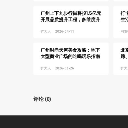
广州上下九步行街将投1.5亿元
打
开展品质提升工程，多维度升
生
级打造消费新场景
扩大人
2026-04-11
网友
广州时尚天河美食攻略：地下
北
大型商业广场的吃喝玩乐指南
踪
尽
扩大人
2026-03-26
扩大
评论
(0)