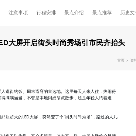
略
注意事项
行程安排
景点介绍
景点推荐
历史文
ED大屏开启街头时尚秀场引市民齐抬头
首页
资
肥人逛街约饭、周末遛弯的首选地。这里每天人来人往，热闹得
挤得满满当当，不管是本地阿姨爷叔散步，还是年轻人约着逛
那块超大的LED大屏，突然变了个“街头时尚秀场”，路过的人几