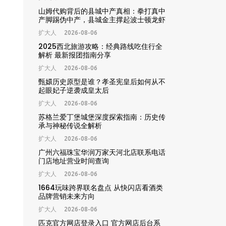
山姆代购背后的县城中产真相：拳打真中
产脚踢伪中产，县城金主撑起波士顿龙虾
高端年货生意
扩大人
2026-08-06
2025西北旅游攻略：经典路线吃住行全
解析 最新报团指南分享
扩大人
2026-08-06
甄嬛历史原型是谁？孝圣宪皇后如何从不
起眼妃子逆袭成皇太后
扩大人
2026-08-06
苏格兰爱丁堡城堡深度探索指南：历史传
承与神秘传说全解析
扩大人
2026-08-06
广州六福珠宝华润万家天河北店联系电话
门店地址营业时间查询
扩大人
2026-08-06
1664玩味跨界联名盘点 从快闪店看酒类
品牌营销未来方向
扩大人
2026-08-06
匹克官方网店登录入口 官方网店后台系