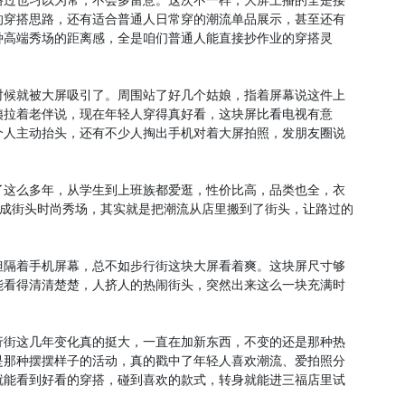
路过也习以为常，不会多留意。这次不一样，大屏上播的全是接
的穿搭思路，还有适合普通人日常穿的潮流单品展示，甚至还有
种高端秀场的距离感，全是咱们普通人能直接抄作业的穿搭灵
时候就被大屏吸引了。周围站了好几个姑娘，指着屏幕说这件上
姨拉着老伴说，现在年轻人穿得真好看，这块屏比看电视有意
个人主动抬头，还有不少人掏出手机对着大屏拍照，发朋友圈说
了这么多年，从学生到上班族都爱逛，性价比高，品类也全，衣
改成街头时尚秀场，其实就是把潮流从店里搬到了街头，让路过的
但隔着手机屏幕，总不如步行街这块大屏看着爽。这块屏尺寸够
能看得清清楚楚，人挤人的热闹街头，突然出来这么一块充满时
行街这几年变化真的挺大，一直在加新东西，不变的还是那种热
是那种摆摆样子的活动，真的戳中了年轻人喜欢潮流、爱拍照分
就能看到好看的穿搭，碰到喜欢的款式，转身就能进三福店里试