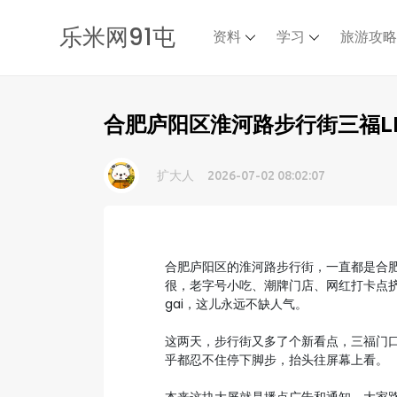
乐米网91屯
资料
学习
旅游攻
合肥庐阳区淮河路步行街三福L
扩大人
2026-07-02 08:02:07
合肥庐阳区的淮河路步行街，一直都是合
很，老字号小吃、潮牌门店、网红打卡点
gai，这儿永远不缺人气。
这两天，步行街又多了个新看点，三福门口
乎都忍不住停下脚步，抬头往屏幕上看。