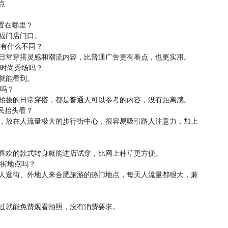
点
位置在哪里？
三福门店门口。
告有什么不同？
的日常穿搭灵感和潮流内容，比普通广告更有看点，也更实用。
头时尚秀场吗？
街就能看到。
搭吗？
己拍摄的日常穿搭，都是普通人可以参考的内容，没有距离感。
市民抬头看？
高，放在人流量极大的步行街中心，很容易吸引路人注意力，加上
。
到喜欢的款式转身就能进店试穿，比网上种草更方便。
逛街地点吗？
地人逛街、外地人来合肥旅游的热门地点，每天人流量都很大，兼
路过就能免费观看拍照，没有消费要求。