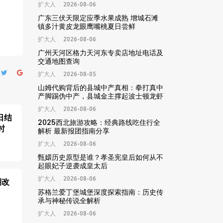
扩大人
2026-08-06
广东三伏天限定应季水果成熟 增城石滩
镇多汁黄皮龙眼鹰嘴桃夏日尝鲜
扩大人
2026-08-06
广州天河区格力天河东专卖店地址电话及
交通地图查询
扩大人
2026-08-05
山姆代购背后的县城中产真相：拳打真中
产脚踢伪中产，县城金主撑起波士顿龙虾
高端年货生意
扩大人
2026-08-06
日结
2025西北旅游攻略：经典路线吃住行全
时
解析 最新报团指南分享
扩大人
2026-08-06
甄嬛历史原型是谁？孝圣宪皇后如何从不
起眼妃子逆袭成皇太后
扩大人
2026-08-06
期改
苏格兰爱丁堡城堡深度探索指南：历史传
承与神秘传说全解析
扩大人
2026-08-06