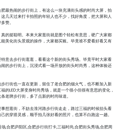
合肥最热闹的步行街上，有这么一块充满街头感的时尚大屏，拍
。这几天过来打卡拍照的年轻人也不少，找好角度，把大屏和人
好多赞。
，真的挺聪明。本来大家逛街就是图个轻松有意思，硬广大家都
又能美化街头景观的操作，大家都买账。毕竟谁不爱看好看又有
要特意去步行街逛逛，看看这个新的街头秀场。毕竟平时大家看
热闹的步行街上，沉浸式看一场开放的街头时尚秀，这种体验还
的步行街也一直在更新，留住了老合肥的烟火气，也不断加入新
福的LED大屏变身时尚秀场，就是一个很小但很有意思的变化，
这条老牌步行街，多了点新的时尚味道。
没事想逛街，不妨去淮河路步行街走走，路过三福的时候抬头看
自己的穿搭灵感，顺手拍几张好看的照片，也算不白跑这一趟。
秀场,合肥庐阳区,合肥步行街打卡,三福时尚,合肥街头秀场,合肥周