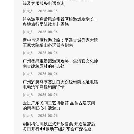
统及客服服务电话查询
扩大人
2026-08-05
跨省游重启后恩施州景区旅游爆发增长，
多地旅行团陆续奔赴恩施
扩大人
2026-08-06
晋中市深度旅游攻略：平遥古城乔家大院
王家大院绵山必玩景点指南
扩大人
2026-08-06
广州番禺宝墨园游玩攻略，集清官文化岭
南古建筑园林的好去处
扩大人
2026-08-06
广州辉腾尊享荟进口大众经销商地址电话
电动汽车网经销商详情
扩大人
2026-08-06
走进广东民间工艺博物馆 品赏古建筑间
的南粤匠心非遗魅力
扩大人
2026-08-06
刚刚梅汕高铁正式开放售票 开通运营后
每日开行44趟动车组列车含广深往返