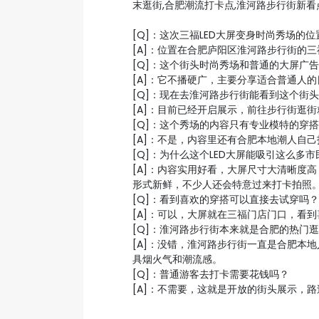
末逛街,合肥潮流打卡点,淮河路步行街新看
[Q]：这次三福LED大屏变身时尚秀场的
[A]：位置在合肥庐阳区淮河路步行街的
[Q]：这个街头时尚秀场和普通的大屏广
[A]：它不播硬广，主要分享适合普通人
[Q]：现在去淮河路步行街能看到这个街
[A]：目前已经开启展示，前往步行街逛
[Q]：这个秀场的内容只有专业模特的穿
[A]：不是，内容里还有合肥本地潮人自
[Q]：为什么这个LED大屏能吸引这么多
[A]：内容实用好看，大屏尺寸大清晰度
形式新鲜，不少人还会特意过来打卡拍照
[Q]：看到喜欢的穿搭可以直接去试穿吗？
[A]：可以，大屏就在三福门店门口，看
[Q]：淮河路步行街本来就是合肥的热门
[A]：没错，淮河路步行街一直是合肥本
具烟火气和潮流感。
[Q]：普通游客去打卡需要花钱吗？
[A]：不需要，这就是开放的街头展示，