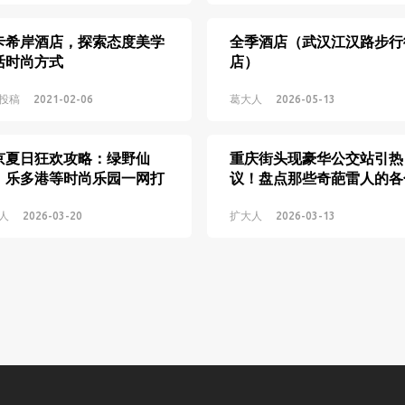
卡希岸酒店，探索态度美学
全季酒店（武汉江汉路步行
活时尚方式
店）
投稿
2021-02-06
葛大人
2026-05-13
京夏日狂欢攻略：绿野仙
重庆街头现豪华公交站引热
、乐多港等时尚乐园一网打
议！盘点那些奇葩雷人的各
！
公交站
人
2026-03-20
扩大人
2026-03-13