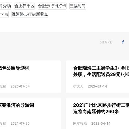
尚秀场
合肥庐阳区
合肥步行街打卡
三福时尚
打卡点
淮河路步行街新看点
SHARE
肥包公园导游词
合肥瑶海三里街学生3小时
兼职，生活配送员39元/小
投稿
2020-07-04
扩大人
2026-03-14
苏秦淮河的导游词
2021广州北京路步行街二
造将向南延伸约260米
投稿
2021-07-30
网友投稿
2022-04-14