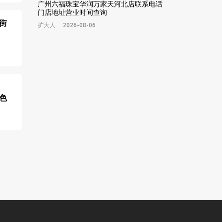
广州六福珠宝华润万家天河北店联系电话
门店地址营业时间查询
街
扩大人
2026-08-06
色