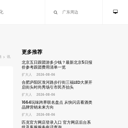
化
更多推荐
料
讯
北京五日跟团游多少钱？最新北京5日报
价参考跟团费用清单一览
扩大人
2026-08-06
合肥庐阳区淮河路步行街三福LED大屏开
启街头时尚秀场引市民齐抬头
扩大人
2026-08-06
1664玩味跨界联名盘点 从快闪店看酒类
品牌营销未来方向
扩大人
2026-08-06
匹克官方网店登录入口 官方网店后台系
统及客服服务电话查询