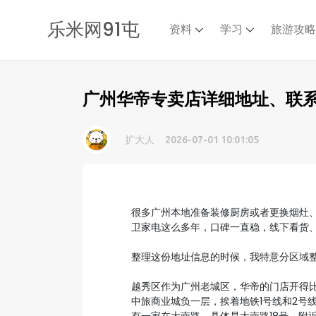
乐米网91屯
资料
学习
旅游攻
广州华帝专卖店详细地址、联
扩大人
2026-07-01 10:01:05
很多广州本地准备装修厨房或者更换烟灶
卫家电这么多年，口碑一直稳，线下看货
整理这份地址信息的时候，我特意分区域
越秀区作为广州老城区，华帝的门店开得比
中旅商业城负一层，挨着地铁1号线和2号