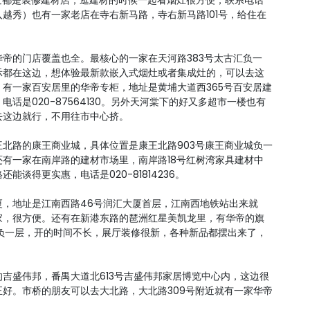
近都是装修建材店，逛建材的时候一起看烟灶很方便，联系电话
在并入越秀）也有一家老店在寺右新马路，寺右新马路101号，给住在
帝的门店覆盖也全。最核心的一家在天河路383号太古汇负一
示都在这边，想体验最新款嵌入式烟灶或者集成灶的，可以去这
有一家百安居里的华帝专柜，地址是黄埔大道西365号百安居建
话是020-87564130。另外天河棠下的好又多超市一楼也有
去这边就行，不用往市中心挤。
北路的康王商业城，具体位置是康王北路903号康王商业城负一
有一家在南岸路的建材市场里，南岸路18号红树湾家具建材中
谈得更实惠，电话是020-81814236。
厦，地址是江南西路46号润汇大厦首层，江南西地铁站出来就
家，很方便。还有在新港东路的琶洲红星美凯龙里，有华帝的旗
龙负一层，开的时间不长，展厅装修很新，各种新品都摆出来了，
吉盛伟邦，番禺大道北613号吉盛伟邦家居博览中心内，这边很
好。市桥的朋友可以去大北路，大北路309号附近就有一家华帝