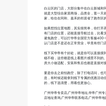
白云区的门店，大部分集中在白云新城和
就是大型综合家居商场，品类全，逛一天
家，给住在同和、嘉禾的邻居省了跑市区
如果想找位置地图，其实很简单，你打开高
有门店的位置，还能直接导航过去，比看
避免跑空，可以打华帝全国官方客服400-
认门店是不是还在正常营业，毕竟有些门
线下买华帝有个好处，就是你可以直接摸
稳不稳，这些都是线上看图片感受不到的
房大小做适配，安装和售后也都是直接对
要是你去之前怕跑空，除了打电话问，也
息，有时候还能拿到线下专属的优惠活动
的，线下选清楚，用着也更放心。
广州华帝专卖店,广州华帝地址,华帝广州专
店地址查询,广州华帝联系电话,广州华帝地