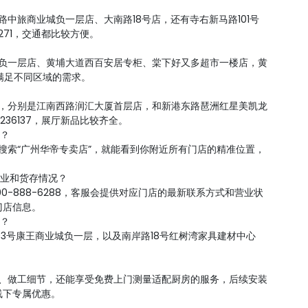
路中旅商业城负一层店、大南路18号店，还有寺右新马路101号
9271，交通都比较方便。
汇负一层店、黄埔大道西百安居专柜、棠下好又多超市一楼店，黄
，能满足不同区域的需求。
店，分别是江南西路润汇大厦首层店，和新港东路琶洲红星美凯龙
236137，展厅新品比较齐全。
图？
，搜索“广州华帝专卖店”，就能看到你附近所有门店的精准位置，
营业和货存情况？
0-888-6288，客服会提供对应门店的最新联系方式和营业状
门店信息。
里？
03号康王商业城负一层，以及南岸路18号红树湾家具建材中心
音、做工细节，还能享受免费上门测量适配厨房的服务，后续安装
线下专属优惠。