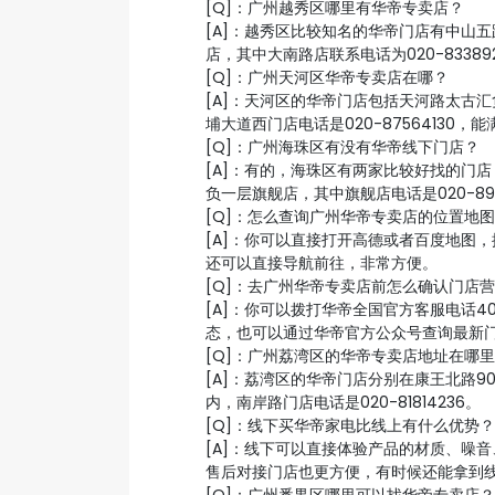
[Q]：广州越秀区哪里有华帝专卖店？
[A]：越秀区比较知名的华帝门店有中山五
店，其中大南路店联系电话为020-8338
[Q]：广州天河区华帝专卖店在哪？
[A]：天河区的华帝门店包括天河路太古
埔大道西门店电话是020-87564130
[Q]：广州海珠区有没有华帝线下门店？
[A]：有的，海珠区有两家比较好找的门
负一层旗舰店，其中旗舰店电话是020-89
[Q]：怎么查询广州华帝专卖店的位置地
[A]：你可以直接打开高德或者百度地图
还可以直接导航前往，非常方便。
[Q]：去广州华帝专卖店前怎么确认门店
[A]：你可以拨打华帝全国官方客服电话40
态，也可以通过华帝官方公众号查询最新
[Q]：广州荔湾区的华帝专卖店地址在哪
[A]：荔湾区的华帝门店分别在康王北路9
内，南岸路门店电话是020-81814236。
[Q]：线下买华帝家电比线上有什么优势？
[A]：线下可以直接体验产品的材质、噪
售后对接门店也更方便，有时候还能拿到