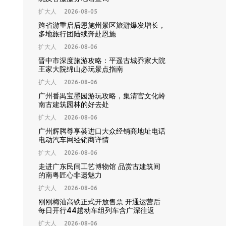
扩大人
2026-08-05
跨省游重启后恩施州景区旅游爆发增长，
多地旅行团陆续奔赴恩施
扩大人
2026-08-06
晋中市深度旅游攻略：平遥古城乔家大院
王家大院绵山必玩景点指南
扩大人
2026-08-06
广州番禺宝墨园游玩攻略，集清官文化岭
南古建筑园林的好去处
扩大人
2026-08-06
广州辉腾尊享荟进口大众经销商地址电话
电动汽车网经销商详情
扩大人
2026-08-06
走进广东民间工艺博物馆 品赏古建筑间
的南粤匠心非遗魅力
扩大人
2026-08-06
刚刚梅汕高铁正式开放售票 开通运营后
每日开行44趟动车组列车含广深往返
扩大人
2026-08-06