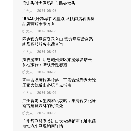
启街头时尚秀场引市民齐抬头
扩大人
2026-08-06
1664玩味跨界联名盘点 从快闪店看酒类
品牌营销未来方向
扩大人
2026-08-06
匹克官方网店登录入口 官方网店后台系
统及客服服务电话查询
扩大人
2026-08-05
跨省游重启后恩施州景区旅游爆发增长，
多地旅行团陆续奔赴恩施
扩大人
2026-08-06
晋中市深度旅游攻略：平遥古城乔家大院
王家大院绵山必玩景点指南
扩大人
2026-08-06
广州番禺宝墨园游玩攻略，集清官文化岭
南古建筑园林的好去处
扩大人
2026-08-06
广州辉腾尊享荟进口大众经销商地址电话
电动汽车网经销商详情