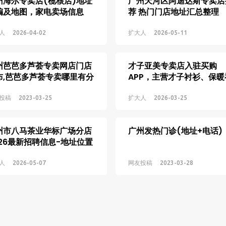
州海尔专卖店(榄核店)地址
广州天河区阿迪达斯专卖店
编及地图，家电卖场信息
荐 热门门店地址汇总整理
人
2026-04-02
扩大人
2026-05-11
州芭芭多芦荟专卖网店门店
才子亚美专卖店入驻买购
布,芭芭多芦荟专卖哪里有分
APP，主营才子衬衫、保暖
地址位置
衫、男裤等
投稿
2023-03-25
扩大人
2026-03-25
州市八马茶业华标广场分店
广州发热门诊(地址+电话)
026最新招聘信息-地址位置
绍
人
2026-05-07
网友投稿
2023-03-28