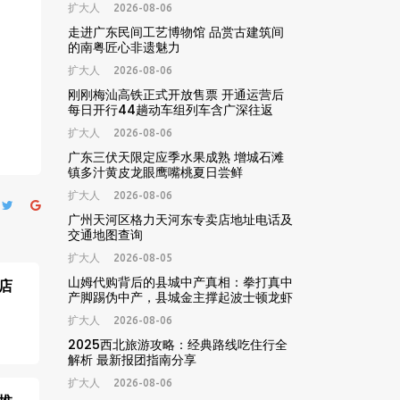
扩大人
2026-08-06
走进广东民间工艺博物馆 品赏古建筑间
的南粤匠心非遗魅力
扩大人
2026-08-06
刚刚梅汕高铁正式开放售票 开通运营后
每日开行44趟动车组列车含广深往返
扩大人
2026-08-06
广东三伏天限定应季水果成熟 增城石滩
镇多汁黄皮龙眼鹰嘴桃夏日尝鲜
扩大人
2026-08-06
广州天河区格力天河东专卖店地址电话及
交通地图查询
扩大人
2026-08-05
山姆代购背后的县城中产真相：拳打真中
店
产脚踢伪中产，县城金主撑起波士顿龙虾
高端年货生意
扩大人
2026-08-06
2025西北旅游攻略：经典路线吃住行全
解析 最新报团指南分享
扩大人
2026-08-06