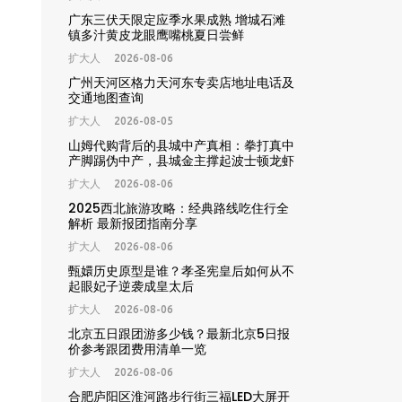
广东三伏天限定应季水果成熟 增城石滩
镇多汁黄皮龙眼鹰嘴桃夏日尝鲜
扩大人
2026-08-06
广州天河区格力天河东专卖店地址电话及
交通地图查询
扩大人
2026-08-05
山姆代购背后的县城中产真相：拳打真中
产脚踢伪中产，县城金主撑起波士顿龙虾
高端年货生意
扩大人
2026-08-06
2025西北旅游攻略：经典路线吃住行全
解析 最新报团指南分享
扩大人
2026-08-06
甄嬛历史原型是谁？孝圣宪皇后如何从不
起眼妃子逆袭成皇太后
扩大人
2026-08-06
北京五日跟团游多少钱？最新北京5日报
价参考跟团费用清单一览
扩大人
2026-08-06
合肥庐阳区淮河路步行街三福LED大屏开