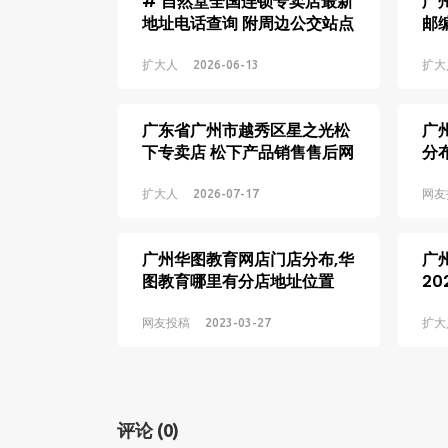
# 自然堂全国连锁专卖店最新
广
地址电话查询 附周边公交站点
邮
地图指引
扩大人
2026-06-13
扩大
广东省广州市越秀区星之光松
广
下专卖店 松下产品销售售后网
分
点地址
店
扩大人
2026-07-17
网友
广州华图教育网店门店分布,华
广
图教育哪里有分店地址位置
2
介
网友投稿
2023-03-27
扩大
评论
(0)