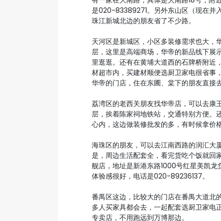
有一家在大南路，具体是大南路18号，附
是020-83389271。另外东山区（现
珠江新城北边的朋友省了不少路。
天河区是新城区，小区多装修需求也大，华
层，这里是高端商场，华帝的新品线下展
里逛逛。还有在黄埔大道西的石牌桥附近，
材超市内，买建材顺便选厨卫家电很省事，电
华帝的门店，住在东圃、棠下的朋友直接
荔湾区的老西关朋友找华帝店，可以去康王
层，挨着陈家祠地铁站，交通特别方便。还
心内，这边做装修批发的多，有时候拿价格还能
海珠区的朋友，可以去江南西路的润汇大
是，周边生活配套全，看完货吃个饭就回
舰店，地址是新港东路1000号红星美凯
体验感很好，电话是020-89236137。
番禺区这边，比较大的门店在番禺大道北的
多人买家具都会去，一起配套选厨卫家电正
专卖店，不用跑远到万博那边。