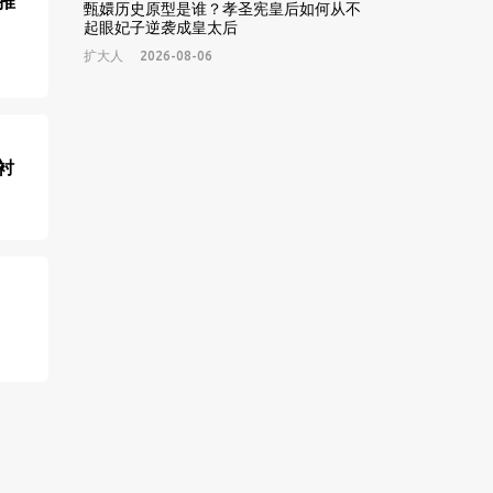
推
甄嬛历史原型是谁？孝圣宪皇后如何从不
起眼妃子逆袭成皇太后
扩大人
2026-08-06
衬