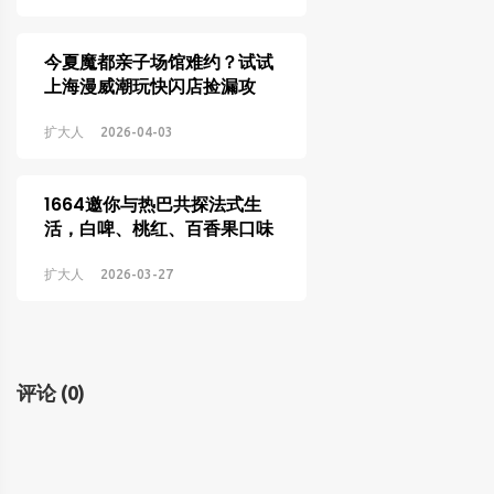
今夏魔都亲子场馆难约？试试
上海漫威潮玩快闪店捡漏攻
略！
扩大人
2026-04-03
1664邀你与热巴共探法式生
活，白啤、桃红、百香果口味
夏日必备
扩大人
2026-03-27
评论
(0)