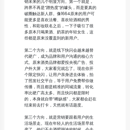
销未来的几个明显方向。第一个就是，
跨界不再是“蹭热度”的噱头，而是要真的
破圈触达新人群。像1664原来的用户可
能更多是喜欢法餐、喜欢轻酒精的男
性，和彩妆联名之后，一下子吸引了很
多原本只喝果酒、奶茶的年轻女生，这
些都是原来没覆盖到的新用户。
第二个方向，就是线下快闪会越来越替
代硬广，成为品牌和用户沟通的核心方
式。原来酒类品牌都爱投央视广告、投
户外大屏，大家看完就忘了。现在你开
个限定快闪，让用户亲身进去体验，拍
了照发社交平台，等于用户免费帮你做
传播，而且都是精准的同城流量，转化
率比硬广高太多。而且快闪都是限时
的，本身就自带“稀缺感”，大家都会赶在
结束前去打卡，天然就有话题度。
第三个方向，就是营销要跟着用户的生
活场景走。现在年轻人的生活场景早就
变了，他们不去酒吧蹦迪的时候，会去