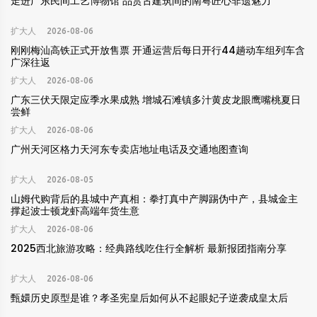
走进广东民间工艺博物馆 品赏古建筑间的南粤匠心非遗魅力
扩大人
2026-08-06
刚刚梅汕高铁正式开放售票 开通运营后每日开行44趟动车组列车含
广深往返
扩大人
2026-08-06
广东三伏天限定应季水果成熟 增城石滩镇多汁黄皮龙眼鹰嘴桃夏日
尝鲜
扩大人
2026-08-06
广州天河区格力天河东专卖店地址电话及交通地图查询
扩大人
2026-08-05
山姆代购背后的县城中产真相：拳打真中产脚踢伪中产，县城金主
撑起波士顿龙虾高端年货生意
扩大人
2026-08-06
2025西北旅游攻略：经典路线吃住行全解析 最新报团指南分享
扩大人
2026-08-06
甄嬛历史原型是谁？孝圣宪皇后如何从不起眼妃子逆袭成皇太后