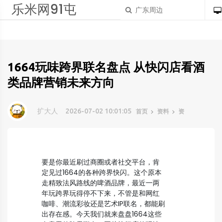
乐米网91屯
1664玩味跨界联名盘点 从快闪店看酒
类品牌营销未来方向
扩大人
2026-07-02 10:01:05
首页
资料
资
要是你最近刷过商圈或者社交平台，肯
定见过1664的各种跨界快闪。这个原本
走精致法风路线的啤酒品牌，最近一两
年玩跨界玩得停不下来，不管是和网红
咖啡、潮流彩妆还是艺术IP联名，都能刷
出存在感。今天我们就来盘盘1664这些