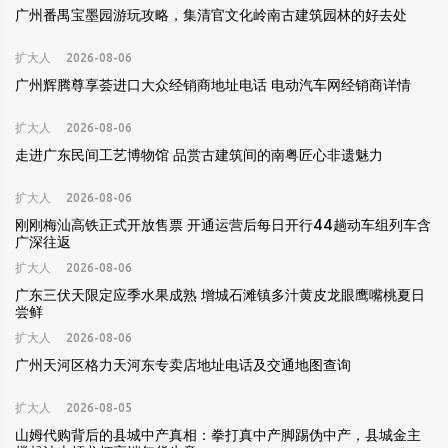
广州番禺宝墨园游玩攻略，集清官文化岭南古建筑园林的好去处
扩大人
2026-08-06
广州辉腾尊享荟进口大众经销商地址电话 电动汽车网经销商详情
扩大人
2026-08-06
走进广东民间工艺博物馆 品赏古建筑间的南粤匠心非遗魅力
扩大人
2026-08-06
刚刚梅汕高铁正式开放售票 开通运营后每日开行44趟动车组列车含
广深往返
扩大人
2026-08-06
广东三伏天限定应季水果成熟 增城石滩镇多汁黄皮龙眼鹰嘴桃夏日
尝鲜
扩大人
2026-08-06
广州天河区格力天河东专卖店地址电话及交通地图查询
扩大人
2026-08-05
山姆代购背后的县城中产真相：拳打真中产脚踢伪中产，县城金主