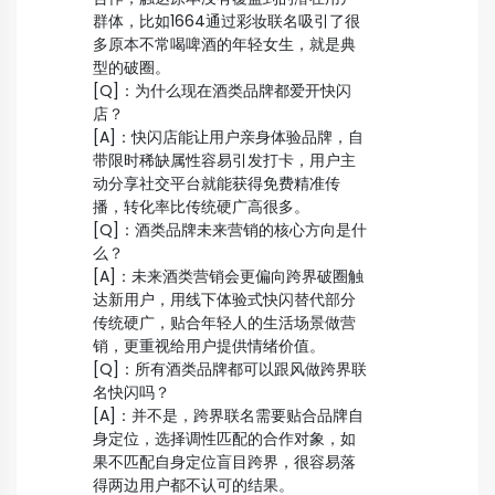
群体，比如1664通过彩妆联名吸引了很
多原本不常喝啤酒的年轻女生，就是典
型的破圈。
[Q]：为什么现在酒类品牌都爱开快闪
店？
[A]：快闪店能让用户亲身体验品牌，自
带限时稀缺属性容易引发打卡，用户主
动分享社交平台就能获得免费精准传
播，转化率比传统硬广高很多。
[Q]：酒类品牌未来营销的核心方向是什
么？
[A]：未来酒类营销会更偏向跨界破圈触
达新用户，用线下体验式快闪替代部分
传统硬广，贴合年轻人的生活场景做营
销，更重视给用户提供情绪价值。
[Q]：所有酒类品牌都可以跟风做跨界联
名快闪吗？
[A]：并不是，跨界联名需要贴合品牌自
身定位，选择调性匹配的合作对象，如
果不匹配自身定位盲目跨界，很容易落
得两边用户都不认可的结果。