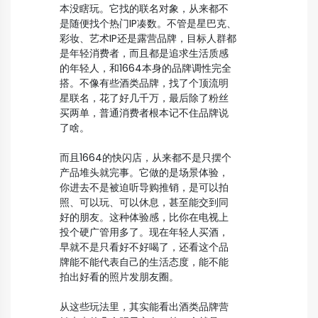
本没瞎玩。它找的联名对象，从来都不
是随便找个热门IP凑数。不管是星巴克、
彩妆、艺术IP还是露营品牌，目标人群都
是年轻消费者，而且都是追求生活质感
的年轻人，和1664本身的品牌调性完全
搭。不像有些酒类品牌，找了个顶流明
星联名，花了好几千万，最后除了粉丝
买两单，普通消费者根本记不住品牌说
了啥。
而且1664的快闪店，从来都不是只摆个
产品堆头就完事。它做的是场景体验，
你进去不是被迫听导购推销，是可以拍
照、可以玩、可以休息，甚至能交到同
好的朋友。这种体验感，比你在电视上
投个硬广管用多了。现在年轻人买酒，
早就不是只看好不好喝了，还看这个品
牌能不能代表自己的生活态度，能不能
拍出好看的照片发朋友圈。
从这些玩法里，其实能看出酒类品牌营