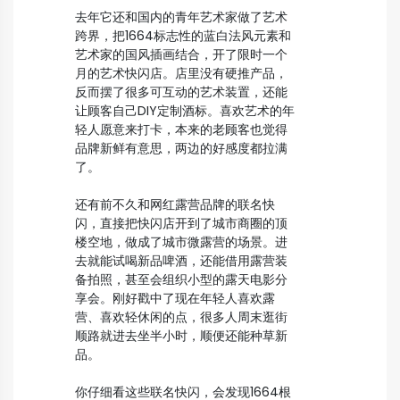
去年它还和国内的青年艺术家做了艺术
跨界，把1664标志性的蓝白法风元素和
艺术家的国风插画结合，开了限时一个
月的艺术快闪店。店里没有硬推产品，
反而摆了很多可互动的艺术装置，还能
让顾客自己DIY定制酒标。喜欢艺术的年
轻人愿意来打卡，本来的老顾客也觉得
品牌新鲜有意思，两边的好感度都拉满
了。
还有前不久和网红露营品牌的联名快
闪，直接把快闪店开到了城市商圈的顶
楼空地，做成了城市微露营的场景。进
去就能试喝新品啤酒，还能借用露营装
备拍照，甚至会组织小型的露天电影分
享会。刚好戳中了现在年轻人喜欢露
营、喜欢轻休闲的点，很多人周末逛街
顺路就进去坐半小时，顺便还能种草新
品。
你仔细看这些联名快闪，会发现1664根