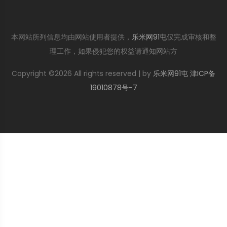
本网站所列信息均由网站使用者提供，
乐米网91屯
仅完成审核和整
理工作，如果侵犯您的权益请通知网站方
Copyright ©
2026 All rights reserved | by
乐米网91屯
津ICP备
19010878号-7