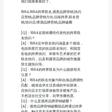
我们就接着看好了。
1664,1664跨界联名,酒类品牌营销,快闪
店营销,品牌营销方向,玩味跨界,联名营
销,快闪店,啤酒品牌营销,品牌破圈
[Q]：1664近期有哪些代表性的跨界联
名快闪？
[A]：1664近年联名快闪涵盖多个领域，
包括和星巴克的饮品联名快闪、和国货
彩妆的跨界快闪、和青年艺术家的艺术
联名快闪，以及和露营品牌的城市微露
营主题快闪等。
[Q]：1664的跨界联名为什么能获得关
注度？
[A]：1664的联名对象均和自身品牌调性
匹配，瞄准追求生活质感的年轻群体，
且快闪店主打场景体验而非硬推产品，
天然适合社交分享，自带传播热度。
[Q]：什么是酒类品牌营销破圈？
[A]：酒类品牌营销破圈指品牌通过跨界
合作，触达原本没有覆盖到的潜在用户