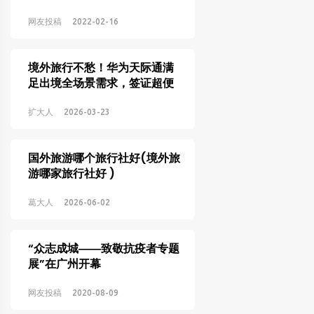
文化和旅游交流重点项目示范
案例
网友投稿
2022-02-16
境外旅行不愁！华为天际通满
足出境全场景需求，签证超便
捷
扩大人
2026-03-23
国外旅游哪个旅行社好(境外旅
游哪家旅行社好 )
葛大人
2026-06-02
“众志成城――致敬抗疫者专题
展”在广州开幕
网友投稿
2020-08-09