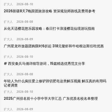
扩大人
2026-08-10
2026新疆8天7晚跟团旅游攻略 资深规划师路线及费用参考
扩大人
2026-08-08
从化天适樱花悠乐园攻略：春日打卡浪漫樱花仙境游玩指南
扩大人
2026-08-09
广州星龙吟放题团购限时6折起 318元鳌虾和牛哈根达斯任吃优惠
扩大人
2026-08-10
# 西安秦兵马俑详细导游词，15篇精选优秀范文分享
扩大人
2026-08-08
年轻人为什么疯狂爱上修驴蹄切肥皂这类解压视频 解压真的有用吗
记者调查
扩大人
2026-08-10
2025广州排名前十小学中学大学汇总 广东优质名校名单整理
扩大人
2026-08-09