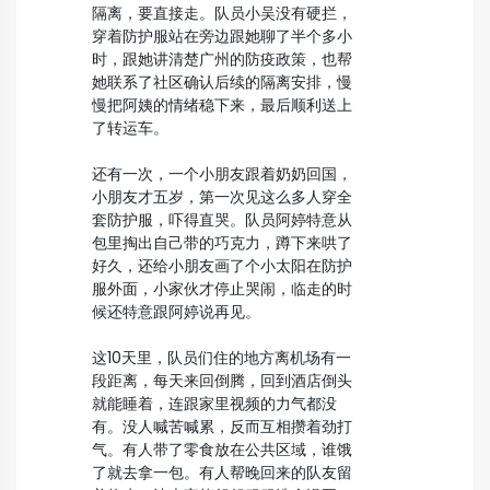
隔离，要直接走。队员小吴没有硬拦，
穿着防护服站在旁边跟她聊了半个多小
时，跟她讲清楚广州的防疫政策，也帮
她联系了社区确认后续的隔离安排，慢
慢把阿姨的情绪稳下来，最后顺利送上
了转运车。
还有一次，一个小朋友跟着奶奶回国，
小朋友才五岁，第一次见这么多人穿全
套防护服，吓得直哭。队员阿婷特意从
包里掏出自己带的巧克力，蹲下来哄了
好久，还给小朋友画了个小太阳在防护
服外面，小家伙才停止哭闹，临走的时
候还特意跟阿婷说再见。
这10天里，队员们住的地方离机场有一
段距离，每天来回倒腾，回到酒店倒头
就能睡着，连跟家里视频的力气都没
有。没人喊苦喊累，反而互相攒着劲打
气。有人带了零食放在公共区域，谁饿
了就去拿一包。有人帮晚回来的队友留