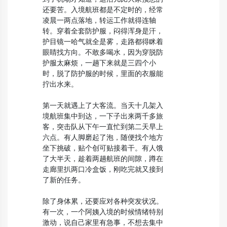
还要苦。入境航班都是不定时的，经常
凌晨一两点落地，转运工作就得连轴
转。穿着全套防护服，闷得浑身是汗，
护目镜一哈气就全是雾，走路都得眯着
眼睛找方向。不敢多喝水，因为穿脱防
护服太麻烦，一趟下来就是三四个小
时，脱了防护服的时候，里面的衣服能
拧出水来。
第一天就遇上了大客流。当天十几架入
境航班集中到达，一下子出来两千多旅
客，突击队从下午一直忙到第二天早上
六点。有人脚磨起了泡，随便找个地方
坐下挑破，贴个创可贴接着干。有人饿
了大半天，趁着两趟航班的间隙，蹲在
走廊里扒两口冷盒饭，刚吃完就又接到
了新的任务。
除了身体累，还要应对各种突发状况。
有一次，一个阿姨入境的时候情绪特别
激动，说自己家里有急事，不想去集中