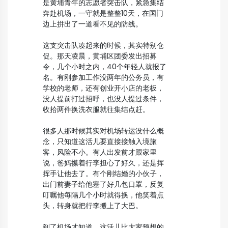
是黄埔青年的志愿者突击队，紧急集结
奔赴机场，一守就是整整10天，在国门
边上拼出了一道看不见的防线。
这支突击队凑起来的时候，其实特别仓
促。那天凌晨，黄埔区团委发出招募
令，几个小时之内，40个年轻人就报了
名。有刚参加工作没两年的公务员，有
学校的老师，还有创业开小店的老板，
没人提前打过招呼，也没人提过条件，
收拾两件换洗衣服就往集结点赶。
很多人那时候其实对机场转运没什么概
念，只知道这活儿要直接接触入境旅
客，风险不小。有人出发前才跟家里
说，爸妈攥着行李担心了好久，还是挥
挥手让他去了。有个刚结婚的小伙子，
出门前妻子给他塞了好几包口罩，反复
叮嘱他每隔几个小时就得换，他笑着点
头，转身就把行李搬上了大巴。
到了机场才知道，这活儿比大家预想的