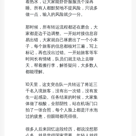
着热水，让大家能舒舒服服洗个澡再
睡。所有人都默契地不提风险，只说多
做一点，输入的风险就少一分。
那时候，所有转运流程都还在磨合，大
家都是边干边调整。一开始对接信息容
易出错，大家就自己琢磨出了一个小本
子，每个旅客的信息都核对三遍，写上
标记，再也没出过错。一开始旅客等车
时间长有情绪，队员们就主动上去聊
天，帮着搬行李，解答疑问，大多数人
都能理解。
10天里，这支突击队一共转运了将近三
千名入境旅客，没有出一次错，没有发
生一起感染。任务结束的时候，大家集
体做了核酸，全部阴性，站在机场门口
拍了一张合照，每个人脸上都是汗水泡
过的疲惫，但眼睛都亮得很。
很多人后来回忆这段经历，都说没想那
么多，就是觉得国家需要，年轻人就得