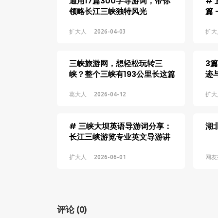
通用17篇300字导游词，带你
#
领略长江三峡独特风光
篇
整
文
扩大人
2026-04-03
扩大
景
词
三峡旅游网，想轻松玩转三
3
提
峡？整个三峡有193公里长这篇
迹
力
攻略一定要看
峡
葛大人
2026-04-12
扩大
# 三峡大坝英语导游词分享：
湖
长江三峡游览专业英文导游讲
解范文
扩大人
2026-06-01
网友
评论
(0)