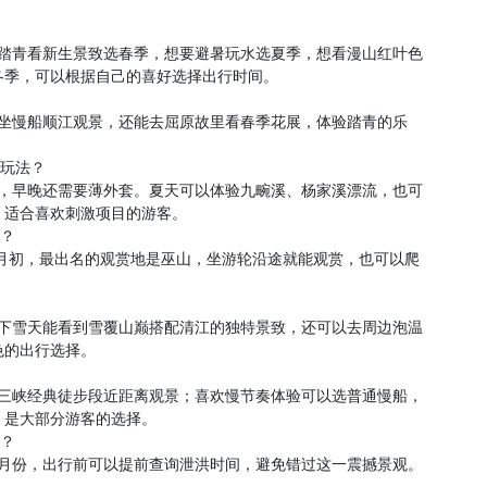
欢踏青看新生景致选春季，想要避暑玩水选夏季，想看漫山红叶色
冬季，可以根据自己的喜好选择出行时间。
以坐慢船顺江观景，还能去屈原故里看春季花展，体验踏青的乐
色玩法？
多，早晚还需要薄外套。夏天可以体验九畹溪、杨家溪漂流，也可
，适合喜欢刺激项目的游客。
看？
12月初，最出名的观赏地是巫山，坐游轮沿途就能观赏，也可以爬
，下雪天能看到雪覆山巅搭配清江的独特景致，还可以去周边泡温
色的出行选择。
走三峡经典徒步段近距离观景；喜欢慢节奏体验可以选普通慢船，
，是大部分游客的选择。
到？
八月份，出行前可以提前查询泄洪时间，避免错过这一震撼景观。