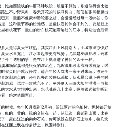
段，比如西陵峡的牛肝马肺峡段，坡度不算陡，步道修得也比较
能路过不少野果树，春天开花的时候满树白，随便拍张照都超出
到巴东，慢船不像豪华游轮那么赶，会慢慢经过每一段峡谷，你
后退，这种慢节奏的松弛感，是坐快游轮体会不到的。要是赶上
故里看桃花节，漫山的粉白桃花配着远处的江水，特别适合踏青
很多人觉得夏天三峡热，其实江面上风特别大，比城市里凉快好
。夏天水量充足，江水看起来更有气势，尤其是巫峡那段，云雾
披了件半透明的纱，走在江上就跟进了神仙的园子一样。
畹溪和杨家溪都是很火的漂流点，九畹溪那段水流有缓有急，缓
的时候尖叫声就没停过，适合年轻人或者一家子过来玩，漂完全
你喜欢刺激点的，还可以去西陵峡玩蹦极，从观景台跳下去的时
种刺激感，试过一次就忘不了。另外夏天三峡大坝的泄洪一般都
米的大水从大坝冲出来，水花溅得几十米高，隔着很远都能听到
去看，绝对值回票价。
的时候。每年10月底到12月初，沿江两岸的乌桕树、枫树都开始
色，红的、黄的、绿的交错在一起，从江边一直铺到山顶，比春
退了，露出江边的鹅卵石滩，你可以踩在鹅卵石上散步，捡几块
飘在江面上飘在你肩膀上，氛围特别好。