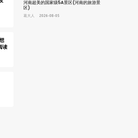
攻
河南超美的国家级5A景区(河南的旅游景
区)
葛大人
2026-08-05
想
阅读