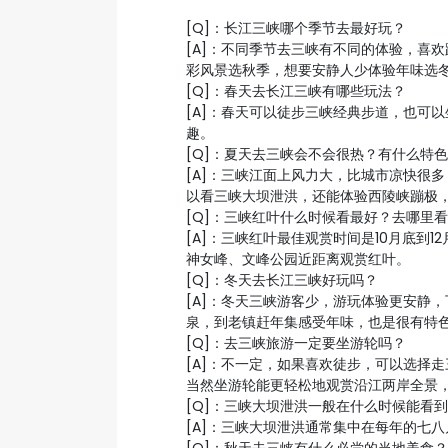
[Q]：长江三峡哪个季节去最好玩？
[A]：不同季节去三峡有不同的体验，喜
彩风景选秋季，想要安静人少体验年味选
[Q]：春天去长江三峡有哪些玩法？
[A]：春天可以徒步三峡经典步道，也可
趣。
[Q]：夏天去三峡会不会很热？有什么特
[A]：三峡江面上风力大，比城市凉快很
以看三峡大坝泄洪，还能体验西陵峡蹦极
[Q]：三峡红叶什么时候看最好？去哪里
[A]：三峡红叶最佳观赏时间是10月底到
神女峰、文峰公园近距离观赏红叶。
[Q]：冬天去长江三峡好玩吗？
[A]：冬天三峡游客少，游玩体验更安静
泉，到老镇赶年集感受年味，也是很有特
[Q]：去三峡旅游一定要坐游轮吗？
[A]：不一定，如果喜欢徒步，可以选择
当然坐游轮能更轻松地观赏沿江两岸全景
[Q]：三峡大坝泄洪一般在什么时候能看
[A]：三峡大坝泄洪通常集中在每年的七