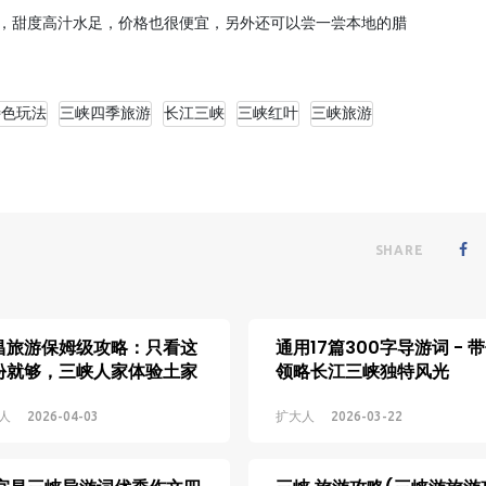
了，甜度高汁水足，价格也很便宜，另外还可以尝一尝本地的腊
特色玩法
三峡四季旅游
长江三峡
三峡红叶
三峡旅游
SHARE
昌旅游保姆级攻略：只看这
通用17篇300字导游词 - 
份就够，三峡人家体验土家
领略长江三峡独特风光
色！
人
2026-04-03
扩大人
2026-03-22