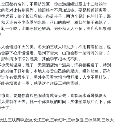
是全国都有名的，不用挤景区，你坐游船经过巫山十二峰的时
水的蓝对比特别强烈，拍照根本不用加滤镜。要是想近距离看，
腰往远看，整个长江弯成一条蓝带子，两边全是红色的叶子，那
。秋天还有不少应季的水果，巫山的脐橙、秭归的柚子都熟了，
了剥一个吃，比喝冰饮还解渴。另外秋天人不多，酒店和船票都
来。
多人会错过冬天的美。冬天的三峡人特别少，不用挤着拍照，也
适合静下心来慢慢逛。遇到下雪天，山顶会积一层薄薄的雪，白
，那种清冷干净的感觉，其他季节根本找不到。
不少天然温泉，玩了一天回酒店泡个温泉，浑身都暖透了，特别
上的老镇子赶年集，本地人会卖自己腌的腊肉、晒的腊鱼，还有
里过年有意思多了。另外冬天看大坝也很舒服，人少不用排队，
还能去坝顶走一圈，感受这个超级工程的震撼。
有惊喜。要是你喜欢热闹踏青就春天去，喜欢玩水避暑就夏天
看风景就冬天去。挑一个你喜欢的时间，买张船票顺江而下，你
样子了。
法,三峡四季旅游,长江三峡,三峡红叶,三峡旅游,三峡漂流,三峡大