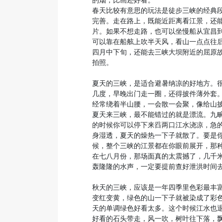
的烟，比画还好看。
春天比较有意思的玩法是徒步三峡的经典
完善。走在路上，既能近距离看江景，还
片。如果不想走路，也可以坐慢船从宜昌
可以靠在船舷上吹半天风，看山一点点往
四月中下旬，还能去三峡大坝附近的屈原
拍照。
夏天的三峡，是适合避暑纳凉的好地方。
几度，早晚出门走一圈，还得披件薄外套
经常绕着半山腰，一会散一会聚，像给山
夏天来三峡，最不能错过的就是漂流。九
的时候你可以停下来舀两口江水浇凉，急
身湿透，夏天的燥热一下子就散了。要是
候，整个三峡的江景都在你眼前展开，那
在七八月份，那场面真的太震撼了，几千
轰隆隆的水声，一定要提前查好泄洪时间
秋天的三峡，应该是一年四季里色彩最丰富
变红变黄，绿色的山一下子就被染成了彩
天的单调绿色好看太多。这个时候江水也
好看的石头带走，风一吹，树叶往下落，