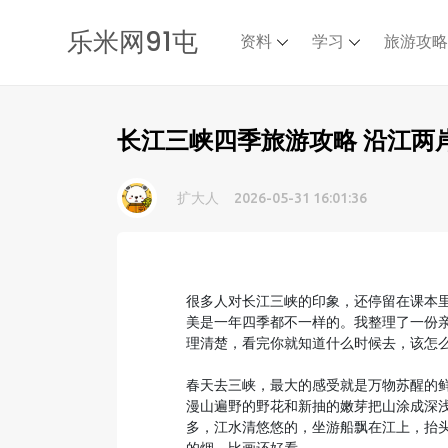
乐米网91屯
资料
学习
旅游攻
长江三峡四季旅游攻略 沿江两
扩大人
2026-05-31 16:01:36
很多人对长江三峡的印象，还停留在课本里
美是一年四季都不一样的。我整理了一份
理清楚，看完你就知道什么时候去，该怎
春天去三峡，最大的感受就是万物苏醒的鲜
漫山遍野的野花和新抽的嫩芽把山涂成深
多，江水清悠悠的，坐游船飘在江上，抬