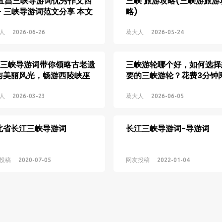
 宜昌三峡导游词优秀作文四
三峡 旅游攻略(三峡游旅游
 - 三峡导游词范文分享 本文
略)
理了四篇优秀三峡导游词作
，包含完整的欢迎词与三峡
人
2026-06-26
葛大人
2026-05-24
点介绍，适合需要参考导游
写作的学生阅读学习，带你
篇三峡导游词带你领略古老遗
三峡游轮哪个好，如何选择
前感受宜昌三峡的独特魅
与美丽风光，畅游西陵峡巫
要的三峡游轮？花费3分钟
。
这篇三峡选船攻略
人
2026-03-23
葛大人
2026-06-05
北省长江三峡导游词
长江三峡导游词-导游词
投稿
2020-07-05
网友投稿
2022-01-04