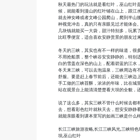
秋天最热门的玩法就是看红叶，巫山红叶
候，就能看到漫山的红叶铺在山上，跟江
就去神女峰或者文峰公园爬山，爬到半山
种视觉冲击，真的只有亲眼见过才能体会
几块钱就能买一大袋，甜汁特别多，玩累
比旺季便宜，适合喜欢安静赏景的朋友过
冬天的三峡，其实也有不一样的味道，很
不用抢船票，整个峡谷安安静静的，特别
白的雪盖在深色的山上，配着碧蓝的江水
冬天来三峡，可以去泡温泉，三峡周边有
舒服。要是赶上春节前后，还能去三峡边
手工做的三峡苕酥，浓浓的年味，比在城
站在观景台上能清清楚楚看大坝的全貌，
说了这么多，其实三峡不管什么时候去都
去，想看彩色红叶就秋天去，想安安静静
就能亲眼看到课本里写的如画三峡是什么
长江三峡旅游攻略,长江三峡风光,三峡特色玩
坝,巫山红叶