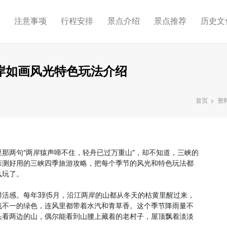
略
注意事项
行程安排
景点介绍
景点推荐
历史文
岸如画风光特色玩法介绍
首页
资
那两句“两岸猿声啼不住，轻舟已过万重山”，却不知道，三峡的
亲测好用的三峡四季旅游攻略，把每个季节的风光和特色玩法都
么玩了。
活感。每年3到5月，沿江两岸的山都从冬天的枯黄里醒过来，
浅不一的绿色，连风里都带着水汽和青草香。这个季节降雨量不
头看两边的山，偶尔能看到山腰上藏着的老村子，屋顶飘着淡淡