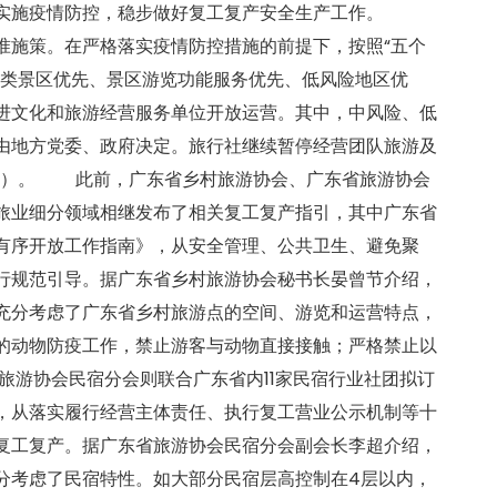
续实施疫情防控，稳步做好复工复产安全生产工作。
准施策。在严格落实疫情防控措施的前提下，按照“五个
然类景区优先、景区游览功能服务优先、低风险地区优
进文化和旅游经营服务单位开放运营。其中，中风险、低
由地方党委、政府决定。旅行社继续暂停经营团队旅游及
产品）。 此前，广东省乡村旅游协会、广东省旅游协会
旅业细分领域相继发布了相关复工复产指引，其中广东省
有序开放工作指南》，从安全管理、公共卫生、避免聚
行规范引导。据广东省乡村旅游协会秘书长晏曾节介绍，
充分考虑了广东省乡村旅游点的空间、游览和运营特点，
的动物防疫工作，禁止游客与动物直接接触；严格禁止以
游协会民宿分会则联合广东省内11家民宿行业社团拟订
，从落实履行经营主体责任、执行复工营业公示机制等十
复工复产。据广东省旅游协会民宿分会副会长李超介绍，
分考虑了民宿特性。如大部分民宿层高控制在4层以内，