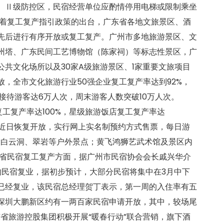
、Ⅱ级防控区，民宿经营单位应酌情停用电梯或限制乘坐
着复工复产指引政策的出台，广东省各地文旅景区、酒
先后进行有序开放或复工复产。广州市多地旅游景区、文
州塔、广东民间工艺博物馆（陈家祠）等标志性景区，广
共文化场所以及30家A级旅游景区、1家重要文旅项目
，全市文化旅游行业50强企业复工复产率达到92%，
均接待游客达6万人次，周末游客人数突破10万人次。
工复产率达100%，星级旅游饭店复工复产率达
也于近日恢复开放，实行网上实名制预约方式售票，每日游
放白云洞、翠岩等户外景点；黄飞鸿狮艺武术馆及景区内
省民宿复工复产方面，据广州市民宿协会会长戚兴华介
的民宿复业，据初步预计，大部分民宿将集中在3月中下
已经复业，该民宿总经理贺丁表示，第一周的入住率有五
深圳大鹏新区约有一两百家民宿申请开放，其中，较场尾
省旅游控股集团积极开展“暖春行动”联合营销，旗下酒