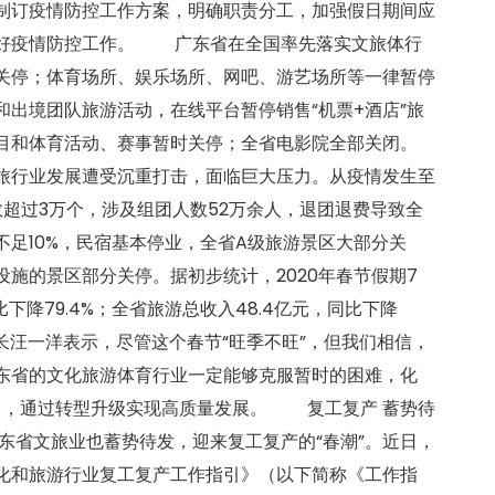
制订疫情防控工作方案，明确职责分工，加强假日期间应
做好疫情防控工作。 广东省在全国率先落实文旅体行
关停；体育场所、娱乐场所、网吧、游艺场所等一律暂停
出境团队旅游活动，在线平台暂停销售“机票+酒店”旅
目和体育活动、赛事暂时关停；全省电影院全部关闭。
行业发展遭受沉重打击，面临巨大压力。从疫情发生至
超过3万个，涉及组团人数52万余人，退团退费导致全
足10%，民宿基本停业，全省A级旅游景区大部分关
施的景区部分关停。据初步统计，2020年春节假期7
比下降79.4%；全省旅游总收入48.4亿元，同比下降
长汪一洋表示，尽管这个春节“旺季不旺”，但我们相信，
东省的文化旅游体育行业一定能够克服暂时的困难，化
活力，通过转型升级实现高质量发展。 复工复产 蓄势待
省文旅业也蓄势待发，迎来复工复产的“春潮”。近日，
化和旅游行业复工复产工作指引》（以下简称《工作指