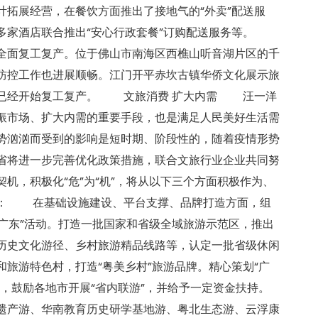
计拓展经营，在餐饮方面推出了接地气的“外卖”配送服
等多家酒店联合推出“安心行政套餐”订购配送服务等。
全面复工复产。位于佛山市南海区西樵山听音湖片区的千
防控工作也进展顺畅。江门开平赤坎古镇华侨文化展示旅
也已经开始复工复产。 文旅消费 扩大内需 汪一洋
振市场、扩大内需的重要手段，也是满足人民美好生活需
势汹汹而受到的影响是短时期、阶段性的，随着疫情形势
省将进一步完善优化政策措施，联合文旅行业企业共同努
机，积极化“危”为“机”，将从以下三个方面积极作为、
费： 在基础设施建设、平台支撑、品牌打造方面，组
游广东”活动。打造一批国家和省级全域旅游示范区，推出
历史文化游径、乡村旅游精品线路等，认定一批省级休闲
旅游特色村，打造“粤美乡村”旅游品牌。精心策划“广
，鼓励各地市开展“省内联游”，并给予一定资金扶持。
遗产游、华南教育历史研学基地游、粤北生态游、云浮康