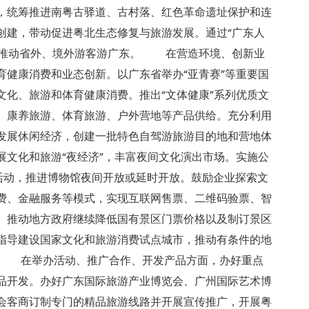
，统筹推进南粤古驿道、古村落、红色革命遗址保护和连
创建，带动促进粤北生态修复与旅游发展。通过“广东人
有序推动省外、境外游客游广东。 在营造环境、创新业
育健康消费和业态创新。以广东省举办“亚青赛”等重要国
文化、旅游和体育健康消费。推出“文体健康”系列优质文
、康养旅游、体育旅游、户外营地等产品供给。充分利用
发展休闲经济，创建一批特色自驾游旅游目的地和营地体
展文化和旅游“夜经济”，丰富夜间文化演出市场。实施公
活动，推进博物馆夜间开放或延时开放。鼓励企业探索文
费、金融服务等模式，实现互联网售票、二维码验票、智
。推动地方政府继续降低国有景区门票价格以及制订景区
指导建设国家文化和旅游消费试点城市，推动有条件的地
。 在举办活动、推广合作、开发产品方面，办好重点
品开发。办好广东国际旅游产业博览会、广州国际艺术博
会客商订制专门的精品旅游线路并开展宣传推广，开展粤