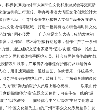
工作。积极参加境内外重大国际性文化和旅游展会等交流活
化旅游机构进行宣传。举办粤港澳大湾区文化创意设计大
旅行等活动。引导社会资本积极投入文创产品开发并进入
公共文化场馆等区域，打造一批具有地方特色与时尚文化
起战“疫” 同心传爱 广东省是文艺大省，疫情发生初
倡议，让作家、艺术家积极行动起来，创作生产了一系列
”力量。通过组织文艺名家谱写“艺心战‘疫’”画卷，推出主
东省文艺界和媒体携手医护人员、社会各界并肩作战的“战
炎疫情发生以来，广东省各地非遗保护部门及非遗传承
人心，用非遗聚能量，通过曲艺、传统音乐、传统美术、
，引导群众做好防护工作，鼓舞士气。广东省各地的多位
，为抗“疫”前线的医护人员送上暖心祝福。 以歌曲传
也积极组织抗“疫”主题文艺创作，向奋斗在一线的“逆
展了“以艺战疫――描绘你心中的活雷锋”主题文化志愿
馆、11个区文化馆为主力的广州市群众文化系统创作并发