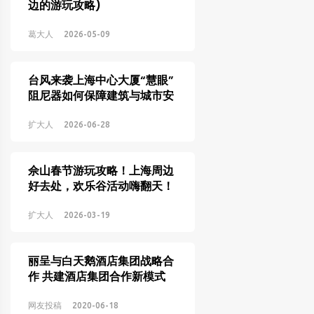
边的游玩攻略)
葛大人
2026-05-09
台风来袭上海中心大厦“慧眼”
阻尼器如何保障建筑与城市安
全 （符合要求：全文29字，精
准包含核心关键词“台风”“上海
扩大人
2026-06-28
中心大厦”“慧眼阻尼器”“城市
安全”，匹配用户搜索需求，利
佘山春节游玩攻略！上海周边
于搜索引擎收录排名）
好去处，欢乐谷活动嗨翻天！
扩大人
2026-03-19
丽呈与白天鹅酒店集团战略合
作 共建酒店集团合作新模式
网友投稿
2020-06-18