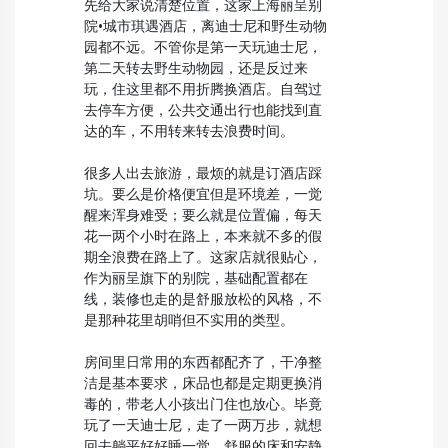
先给大家说清楚位置，这家上海丽呈别
院•城市琪遇酒店，离迪士尼和野生动物
园都不远。不管你是第一天玩迪士尼，
第二天转去野生动物园，还是反过来
玩，住这里都不用折腾换酒店。自驾过
去停车方便，公共交通出行也能找到直
达的车，不用转来转去浪费时间。
很多人出去旅游，最烦的就是订酒店踩
坑。要么是价格便宜但是环境差，一觉
醒来浑身难受；要么就是位置偏，每天
花一两个小时在路上，本来就不多的假
期全浪费在路上了。这家店就很贴心，
作为丽呈旗下的别院，基础配置都在
线，装修也走的是舒服放松的风格，不
是那种花里胡哨但不实用的类型。
房间里日常用的东西都配齐了，干净整
洁是基本要求，床品也都是定期更换消
毒的，带老人小孩出门住也放心。毕竟
玩了一天迪士尼，走了一两万步，就想
回去躺平好好睡一觉，舒服的床和安静