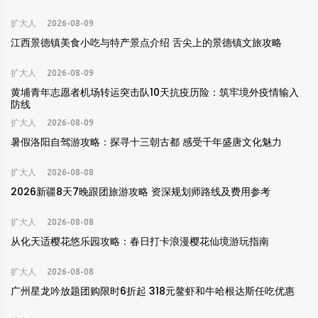
扩大人
2026-08-09
江西景德镇美食小吃与特产景点介绍 舌尖上的景德镇文旅攻略
扩大人
2026-08-09
黄埔青年志愿者机场转运突击队10天抗疫历险：筑牢境外疫情输入
防线
扩大人
2026-08-09
暑假洛阳自驾游攻略：探寻十三朝古都 感受千年盛唐文化魅力
扩大人
2026-08-08
2026新疆8天7晚跟团旅游攻略 资深规划师路线及费用参考
扩大人
2026-08-08
从化天适樱花悠乐园攻略：春日打卡浪漫樱花仙境游玩指南
扩大人
2026-08-08
广州星龙吟放题团购限时6折起 318元鳌虾和牛哈根达斯任吃优惠