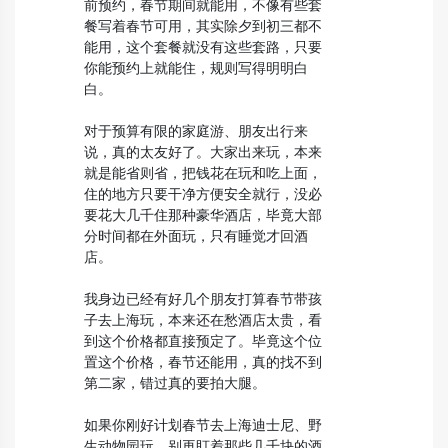
前预约，春节期间就能用，不像有些套
餐写着春节可用，其实除夕到初三都不
能用，这个套餐就没有这些套路，只要
你能预约上就能住，规则写得明明白
白。
对于预算有限的家庭游、朋友出行来
说，真的太友好了。大家出来玩，本来
就是能省则省，把钱花在玩和吃上面，
住的地方只要干净方便安全就行，没必
要花大几千住那种豪华酒店，毕竟大部
分时间都在外面玩，只有睡觉才回酒
店。
我身边已经有好几个朋友打算春节带孩
子去上海玩，本来还在愁酒店太贵，看
到这个价格都直接预定了。毕竟这个位
置这个价格，春节还能用，真的找不到
第二家，错过真的要拍大腿。
如果你刚好计划春节去上海迪士尼、野
生动物园玩，别再盯着那些几千块的酒