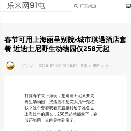
乐米网91屯
春节可用上海丽呈别院•城市琪遇酒店套
餐 近迪士尼野生动物园仅258元起
扩大人
2026-07-07 18:06:07
首页
资料
文
打算春节去上海玩，想逛迪士尼又要去
野生动物园，找酒店不想花大几千冤枉
钱？这个套餐我看完直接转给了准备去
上海过年的朋友，258元起就能拿下，春
节还能用，真的是挖到宝了。