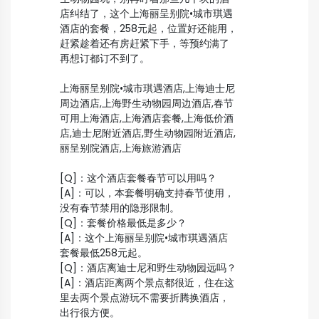
店纠结了，这个上海丽呈别院•城市琪遇
酒店的套餐，258元起，位置好还能用，
赶紧趁着还有房赶紧下手，等预约满了
再想订都订不到了。
上海丽呈别院•城市琪遇酒店,上海迪士尼
周边酒店,上海野生动物园周边酒店,春节
可用上海酒店,上海酒店套餐,上海低价酒
店,迪士尼附近酒店,野生动物园附近酒店,
丽呈别院酒店,上海旅游酒店
[Q]：这个酒店套餐春节可以用吗？
[A]：可以，本套餐明确支持春节使用，
没有春节禁用的隐形限制。
[Q]：套餐价格最低是多少？
[A]：这个上海丽呈别院•城市琪遇酒店
套餐最低258元起。
[Q]：酒店离迪士尼和野生动物园远吗？
[A]：酒店距离两个景点都很近，住在这
里去两个景点游玩不需要折腾换酒店，
出行很方便。