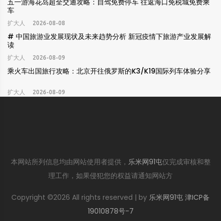
五一游海花岛超全交通攻略：自驾免费停车 往返海口免税城免费乘
车
扩大人
2026-08-08
# 中国旅游业发展现状及未来趋势分析 新冠疫情下旅游产业发展解
读
扩大人
2026-08-09
乘火车出国旅行攻略：北京开往俄罗斯的K3/K19国际列车体验分享
扩大人
2026-08-09
本网站所列信息均由网站使用者提供，
乐米网91屯
仅完成审核和整
理工作，如果侵犯您的权益请通知网站方
Copyright ©
2026 All rights reserved | by
乐米网91屯
津ICP备
19010878号-7