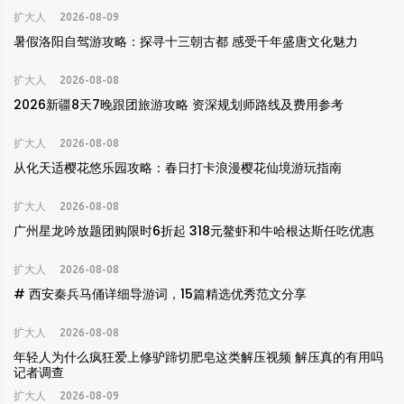
扩大人
2026-08-09
暑假洛阳自驾游攻略：探寻十三朝古都 感受千年盛唐文化魅力
扩大人
2026-08-08
2026新疆8天7晚跟团旅游攻略 资深规划师路线及费用参考
扩大人
2026-08-08
从化天适樱花悠乐园攻略：春日打卡浪漫樱花仙境游玩指南
扩大人
2026-08-08
广州星龙吟放题团购限时6折起 318元鳌虾和牛哈根达斯任吃优惠
扩大人
2026-08-08
# 西安秦兵马俑详细导游词，15篇精选优秀范文分享
扩大人
2026-08-08
年轻人为什么疯狂爱上修驴蹄切肥皂这类解压视频 解压真的有用吗
记者调查
扩大人
2026-08-09