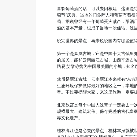
喜欢葡萄酒的话，可以去阿根廷，这里是
萄节”庆典。当地的门多萨人和葡萄有着
萄。据说曾经有一年葡萄受灾减产，酿酒
酒的基本产量，也成了当地一段佳话。这
说完世界的景点，再来说说国内有哪些值
第一个是凤凰古城，它是中国十大古镇里知
的居民，能和云南丽江古城、山西平遥古城
路易·艾黎称赞为中国最美丽的小城，知名
然后是丽江古城，云南丽江本来就有“东方
生态环境保护做得最好的地区之一，本地
番。不过要提醒大家，来这里旅游一定要
北京故宫是每个中国人这辈子一定要去一
规模最大、建筑宏伟、保存完整的古代皇
界文化遗产。
桂林漓江也是必去的景点，桂林本身就被