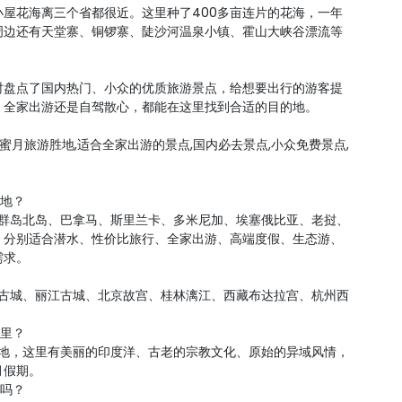
屋花海离三个省都很近。这里种了400多亩连片的花海，一年
周边还有天堂寨、铜锣寨、陡沙河温泉小镇、霍山大峡谷漂流等
时盘点了国内热门、小众的优质旅游景点，给想要出行的游客提
、全家出游还是自驾散心，都能在这里找到合适的目的地。
,蜜月旅游胜地,适合全家出游的景点,国内必去景点,小众免费景点,
胜地？
尔群岛北岛、巴拿马、斯里兰卡、多米尼加、埃塞俄比亚、老挝、
，分别适合潜水、性价比旅行、全家出游、高端度假、生态游、
需求。
凰古城、丽江古城、北京故宫、桂林漓江、西藏布达拉宫、杭州西
哪里？
胜地，这里有美丽的印度洋、古老的宗教文化、原始的异域风情，
月假期。
荐吗？