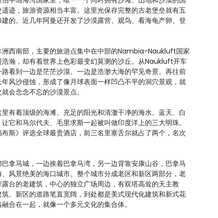
拉伯半岛海湾国家里，唯一一个同时拥有沙滩、山地和沙漠的国
史遗迹，旅游资源相当丰富。这里光保存完整的古老堡垒就有五
修建的。近几年阿曼还开发了沙漠露营、观鸟、看海龟产卵、登
南部，主要的旅游点集中在中部的Nambia-Naukluft国家
瀚，却有着世界上色彩最变幻莫测的沙丘。从Naukluft开车
一路看到一边是茫茫沙漠、一边是浩渺大海的罕见奇景。再往前
长年风沙侵蚀，形成了像月球表面一样凹凸不平的洞穴景观，就
次就会念念不忘的沙漠景点。
这里有着顶级的海滩、充足的阳光和清澈干净的海水。蓝天、白
，让它和马尔代夫、毛里求斯一起被叫做印度洋上的三大明珠。
福布斯》评选全球最贵酒店，前三名里塞舌尔就占了两个，名次
都巴拿马城，一边挨着巴拿马湾，另一边背靠安康山谷，巴拿马
海、风景绝美的海口城市。整个城市分成老区和新区两部分，老
带露台的老建筑，中心的独立广场周边，有双塔高耸的天主教
建筑。新区的道路笔直宽阔，到处都是美式现代化建筑和新式花
格融合在一起，就像一个多元文化的集合体。