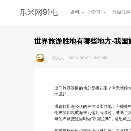
乐米网91屯
资料
学习
旅游攻
世界旅游胜地有哪些地方-我国
葛大人
2026-06-02 16:01:44
出门旅游选目的地总是挑花眼？今天就给
地说起。
洪都拉斯是公认的最佳潜水胜地，它地处
伦布第四次航海来到这片海域时，遭遇了
哥伦布就把这里叫做“洪都拉斯”，意思就是