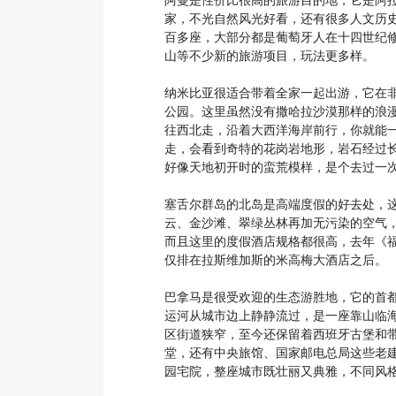
阿曼是性价比很高的旅游目的地，它是阿
家，不光自然风光好看，还有很多人文历
百多座，大部分都是葡萄牙人在十四世纪
山等不少新的旅游项目，玩法更多样。
纳米比亚很适合带着全家一起出游，它在非洲西
公园。这里虽然没有撒哈拉沙漠那样的浪漫浩
往西北走，沿着大西洋海岸前行，你就能
走，会看到奇特的花岗岩地形，岩石经过
好像天地初开时的蛮荒模样，是个去过一
塞舌尔群岛的北岛是高端度假的好去处，
云、金沙滩、翠绿丛林再加无污染的空气
而且这里的度假酒店规格都很高，去年《
仅排在拉斯维加斯的米高梅大酒店之后。
巴拿马是很受欢迎的生态游胜地，它的首
运河从城市边上静静流过，是一座靠山临
区街道狭窄，至今还保留着西班牙古堡和
堂，还有中央旅馆、国家邮电总局这些老
园宅院，整座城市既壮丽又典雅，不同风