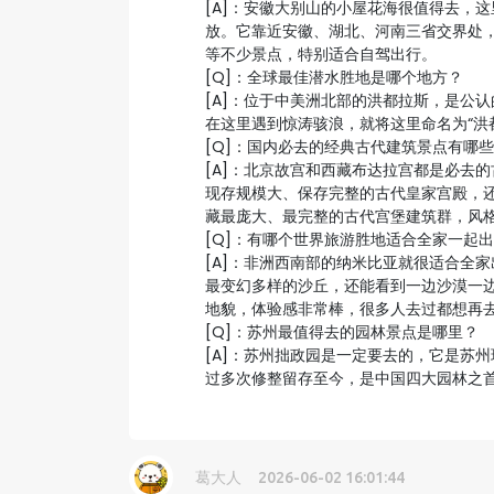
[A]：安徽大别山的小屋花海很值得去，
放。它靠近安徽、湖北、河南三省交界处
等不少景点，特别适合自驾出行。
[Q]：全球最佳潜水胜地是哪个地方？
[A]：位于中美洲北部的洪都拉斯，是公
在这里遇到惊涛骇浪，就将这里命名为“洪
[Q]：国内必去的经典古代建筑景点有哪
[A]：北京故宫和西藏布达拉宫都是必去
现存规模大、保存完整的古代皇家宫殿，
藏最庞大、最完整的古代宫堡建筑群，风
[Q]：有哪个世界旅游胜地适合全家一起
[A]：非洲西南部的纳米比亚就很适合全家出
最变幻多样的沙丘，还能看到一边沙漠一
地貌，体验感非常棒，很多人去过都想再
[Q]：苏州最值得去的园林景点是哪里？
[A]：苏州拙政园是一定要去的，它是苏
过多次修整留存至今，是中国四大园林之
葛大人
2026-06-02 16:01:44