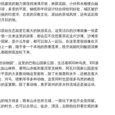
传统建筑的魅力展现得淋漓尽致，林荫花园、小径和水榭楼台融
和谐，多变的平面、轴线和半径设计结合得恰到好处，城区被护
美丽的印度洋、古老的宗教文化、原始的异域风情，还有远近闻
蜜月目的地。
和原始生态就是它最大的旅游卖点。这里洁白的沙滩就像一张柔
个第一次来这里的游客，都会忍不住想要亲近这片沙滩。沙滩排
个国家、是什么年龄，都可以加入一起玩。在这里度假就像在天
椅上一躺，随手拿一个本地的西番莲果，咬开就能吃到酸甜清爽
人都能彻底放松下来。
动物园”，这里的巴勒山国家公园，生活着800种鸟类、100多
比如山林羚、赛明山赤狐和曼涅里克林羚。阿瓦什国家公园是埃
非平原的大多数动物这里都有，除了长颈鹿和水牛，还栖息着大
豹、河马、猎豹等等多种动物。这里同时也是很多鸟类的栖息
有的蓝翼鹅。除了看动物，奥罗莫州的里夫特流域还是做运动、
玩的地方很多，既有山水也有古城，一路玩下来也不会觉得腻。
天的时光，也可以去登山、徒步、漂流，去朗勃拉邦看壮观的瀑