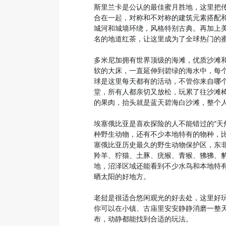
斯里兰卡是公认的最佳蜜月胜地，这里把
合在一起，对称和不对称的建筑元素搭配
城河和城墙环绕，风格特别古典。再加上
名的地道红茶，让这里成为了全球热门的
多米尼加拥有世界顶级的海滩，优质沙滩
软的大床，一直延伸到碧绿的海水中，每
球是这里每天都有的活动，不管你来自哪
堂，所有人都亲切又放松，玩累了往沙滩
的果肉，抬头就是蓝天碧海白沙滩，整个
埃塞俄比亚是喜欢探险的人不能错过的“天然
种野生动物，还有不少本地特有的物种，
塞俄比亚历史最久的野生动物保护区，东
羚羊、狞猫、土豚、疣猴、青猴、狒狒、
地，沼泽区域还能看到不少水鸟和本地特
晒太阳的好地方。
老挝是很适合悠闲观光的好去处，这里好
你可以在小镇、古庙里安安静静消磨一整
布，动静都能找到合适的玩法。