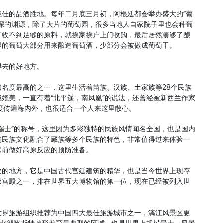
绝佳的品酒胜地。每年二月底三月初，阿根廷都会举办盛大的“葡
很深的渊源，除了大片的葡萄园，很多当地人自家院子里也会种葡
厂收不到足够的原料，就挨家挨户上门收购，最后居然凑够了酿
里的葡萄大部分用来酿造葡萄酒，少部分会被做成葡萄干。
得去的好地方。
名度最高的之一，这里生活着苗族、汉族、土家族等28个民族
媲美，一直有着“北平遥，南凤凰”的说法，还曾经被新西兰作家
度传遍海内外，也很适合一个人来这里散心。
瑞士”的称号，这里因为多彩独特的民族风情闻名全国，也是国内
的民族文化融合了藏族等多个民族的特色，非常值得过来体验一
提前做好高原反应的预防准备。
次的地方，它是中国古代宫廷建筑的精华，也是当今世界上现存
家宫殿之一，排在世界五大博物馆的第一位，现在已经被列入世
世界旅游组织推荐为中国四大最佳旅游城市之一，漓江风景区更