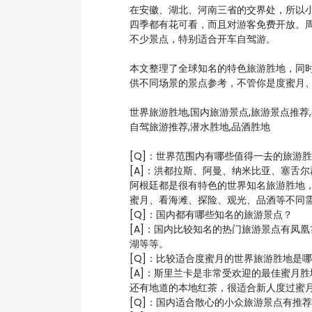
在安徽、湖北、河南三省的交界处，所以小
四季都有花可看，而且对游客免费开放。
不少景点，特别适合开车自驾游。
本文整理了全球知名的特色旅游胜地，同
供不同场景的景点参考，不管你是度蜜月
世界旅游胜地,国内旅游景点,旅游景点推荐
自驾旅游推荐,潜水胜地,品酒胜地
[Q]：世界范围内有哪些值得一去的旅游
[A]：洪都拉斯、阿曼、纳米比亚、塞舌
阿根廷都是很有特色的世界知名旅游胜地
蜜月、看海滩、探险、观光、品酒等不同
[Q]：国内都有哪些知名的旅游景点？
[A]：国内比较知名的热门旅游景点有凤
湖等等。
[Q]：比较适合度蜜月的世界旅游胜地是
[A]：斯里兰卡是非常受欢迎的最佳蜜月
还有地道的本地红茶，很适合新人度过蜜
[Q]：国内适合散心的小众旅游景点有推