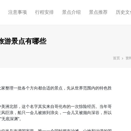
略
注意事项
行程安排
景点介绍
景点推荐
历史文
旅游景点有哪些
首页
资
大家整理一批各个方向都合适的景点，先从世界范围内的特色胜
中美洲北部，这个名字其实来自哥伦布的一次惊险经历。当年哥
狂风巨浪，船只一会儿被掀到浪尖，一会儿又被抛向深谷，所以
“无底深渊”。