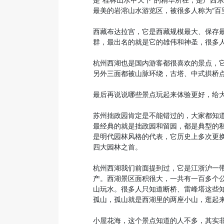
是“桂林山水甲天下”的精华所在，是广西
最美的岩溶山水游览区，被很多人称为“百
西藏布达拉宫，它是西藏规模最大、保存
群，最出名的就是它的雄伟和神圣，很多
杭州西湖也是国内游客都很喜欢的景点，
另外三面都被山脉环绕，古塔、中式拱桥
最后再说说哪些景点玩起来体验更好，给
苏州拙政园肯定是不能错过的，大家都知
最经典的就是拙政园和留园，都是典型的私
是明代园林风格的代表，它历史上多次更
四大园林之首。
杭州西湖我们前面提到过，它是江浙沪一带
产。西湖景区面积很大，一共有一百多个
山玩水。很多人只知道断桥、雷峰塔这些
孤山，孤山就是西湖里的两座小山，逛起
小屋花海，这个景点知道的人不多，其实