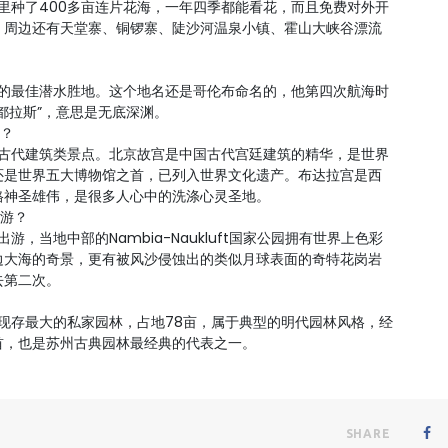
这里种了400多亩连片花海，一年四季都能看花，而且免费对外开
，周边还有天堂寨、铜锣寨、陡沙河温泉小镇、霍山大峡谷漂流
认的最佳潜水胜地。这个地名还是哥伦布命名的，他第四次航海时
都拉斯”，意思是无底深渊。
些？
的古代建筑类景点。北京故宫是中国古代宫廷建筑的精华，是世界
还是世界五大博物馆之首，已列入世界文化遗产。布达拉宫是西
格神圣雄伟，是很多人心中的洗涤心灵圣地。
出游？
游，当地中部的Nambia-Naukluft国家公园拥有世界上色彩
边大海的奇景，更有被风沙侵蚀出的类似月球表面的奇特花岗岩
去第二次。
州现存最大的私家园林，占地78亩，属于典型的明代园林风格，经
首，也是苏州古典园林最经典的代表之一。
SHARE