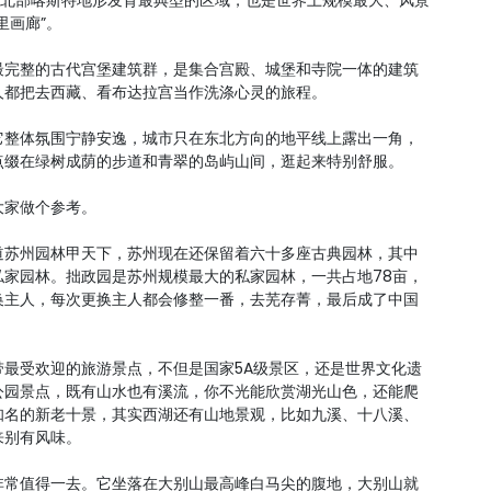
东北部喀斯特地形发育最典型的区域，也是世界上规模最大、风景
里画廊”。
最完整的古代宫堡建筑群，是集合宫殿、城堡和寺院一体的建筑
人都把去西藏、看布达拉宫当作洗涤心灵的旅程。
它整体氛围宁静安逸，城市只在东北方向的地平线上露出一角，
点缀在绿树成荫的步道和青翠的岛屿山间，逛起来特别舒服。
大家做个参考。
道苏州园林甲天下，苏州现在还保留着六十多座古典园林，其中
家园林。拙政园是苏州规模最大的私家园林，一共占地78亩，
换主人，每次更换主人都会修整一番，去芜存菁，最后成了中国
最受欢迎的旅游景点，不但是国家5A级景区，还是世界文化遗
公园景点，既有山水也有溪流，你不光能欣赏湖光山色，还能爬
知名的新老十景，其实西湖还有山地景观，比如九溪、十八溪、
来别有风味。
非常值得一去。它坐落在大别山最高峰白马尖的腹地，大别山就