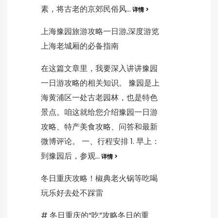
素，将古老的京郊民俗风...
详情 >
上海豫园旅游攻略一日游,深度游览
上海老城厢的必备指南
在这篇文章里，我要深入讲讲豫园
一日游攻略的相关知识。 豫园是上
海黄浦区一处古老园林，也是特色
景点。咱这就给您介绍豫园一日游
攻略、特产美食攻略、问答和最新
微博评论。 一、行程安排 1. 早上：
到豫园后，参观...
详情 >
冬日重庆攻略！椒典老火锅等吃喝
玩乐好去处不踩雷
# 冬日重庆的“吃”攻略冬日的重