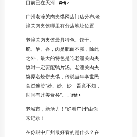
目前已在天河...
详情 >
广州老潼关肉夹馍网店门店分布,老
潼关肉夹馍哪里有分店地址位置
老潼关肉夹馍最具特色。馍干、
脆、酥、香，肉是肥而不腻，除此
之外，最大的特色是吃老潼关肉夹
馍时一定要配鸭片汤。老潼关肉夹
馍原名烧饼夹馍，传说当年李世民
食过连赞“妙、妙、妙，吾竟不知，
世间有此美食矣”。...
详情 >
老城市，新活力！“好看广州”由你
来记录！
在你眼中广州最好看的是什么？在