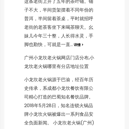
这条老街上开了五年的茶叶铺。铺
子不大，半间货架摆着不同年份的
普洱，半间留着茶桌，平时就招呼
老街的老茶客坐下来喝茶聊天。幺
妹儿今年三十整，人长得水灵，手
脚也勤快，可就是一直...
详情 >
广州小龙坎老火锅网店门店分布,小
龙坎老火锅哪里有分店地址位置
小龙坎老火锅源于巴渝，经百年历
史传承，系成都小龙坎餐饮有限公
司精心打造的巴蜀知名餐饮品牌。
2018年5月28日，知名连锁火锅品
牌小龙坎火锅被爆出一系列食品安
全负面新闻。 小龙坎老火锅(广州)