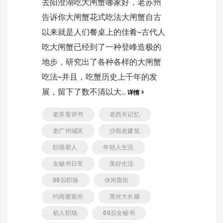
去阳澄湖吃大闸蟹哪家好，老苏州
告诉你大闸蟹花式吃法大闸蟹自古
以来就是人们餐桌上的佳肴~古代人
吃大闸蟹已经到了一种登峰造极的
地步，研究出了各种各样的大闸蟹
吃法~并且，吃蟹历史上千年的发
展，留下了数不清以大...
详情 >
老茶客评书
老西关记忆
老广州城区
沙面老建筑
职场新人
年轻人生活
女秘书日常
美好生活
00后职场
休闲逛街
约闺蜜逛街
黑丝大长腿
初入职场
00后女秘书