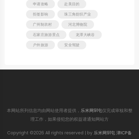
申请攻略
赴美目的
拒签影响
珠三角纺织产业
广州制衣村
河北博物院
石家庄旅游景点
龙潭大峡谷
户外旅游
安全驾驶
本网站所列信息均由网站使用者提供，
乐米网91屯
仅完成审核和整
理工作，如果侵犯您的权益请通知网站方
Copyright ©
2026 All rights reserved | by
乐米网91屯
津ICP备