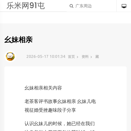
乐米网91屯
幺妹相亲
2026-05-17 10:01:34
首页
资料
藏
幺妹相亲相关内容
老茶客评书故事幺妹相亲 幺妹儿电
视征婚受挫趣味段子分享
认识幺妹儿的时候，她已经在我们