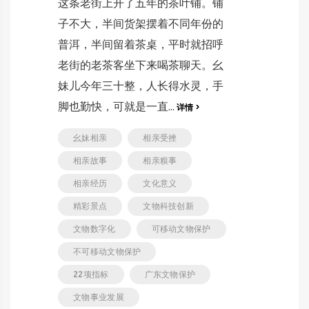
这条老街上开了五年的茶叶铺。铺
子不大，半间货架摆着不同年份的
普洱，半间留着茶桌，平时就招呼
老街的老茶客坐下来喝茶聊天。幺
妹儿今年三十整，人长得水灵，手
脚也勤快，可就是一直...
详情 >
幺妹相亲
相亲受挫
相亲故事
相亲糗事
相亲经历
文化意义
精彩景点
文物科技创新
文物数字化
可移动文物保护
不可移动文物保护
22项指标
广东文物保护
文物事业发展